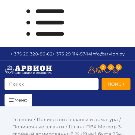
+ 375 29
320-86-62
+ 375 29
114-57-14
info
@arvion.by
0
0
0
Поиск
ПОИСК
Меню
Главная
Поливочные шланги и арматура
Поливочные шланги
Шланг ПВХ Метеор 3-
слойный армированный ¾ (19мм) бухта 25м.