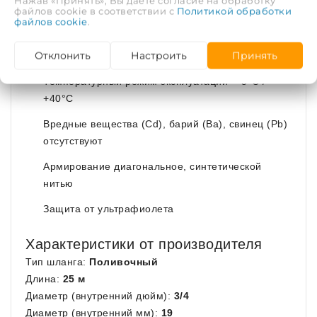
Нажав «Принять», Вы даете согласие на обработку
файлов cookie в соответствии с
Политикой обработки
файлов cookie
.
Основные преимущества
Отклонить
Настроить
Принять
Материал изделия - (PVC) Поливинилхлорид
Температурный режим эксплуатации -5°С /
+40°С
Вредные вещества (Cd), барий (Ba), свинец (Pb)
отсутствуют
Армирование диагональное, синтетической
нитью
Защита от ультрафиолета
Характеристики от производителя
Тип шланга:
Поливочный
Длина:
25 м
Диаметр (внутренний дюйм):
3/4
Диаметр (внутренний мм):
19