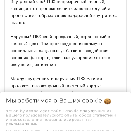
Внутренний слой ПВХ непрозрачный, черный,
защищает от проникновения солнечных лучей и
препятствует образованию водорослей внутри тела
шланга.
Наружный ПВХ слой прозрачный, окрашенный в
зеленый цвет. При производстве используют
специальные защитные добавки от воздействия
внешних факторов, таких как ультрафиолетовое
излучение, истирание.
Между внутренним и наружным ПВХ слоями
проложен высокопрочный плетеный корд из
высокопрочной синтетической нити.
Мы заботимся о Ваших
cookie
Благодаря повышенным качественным показателям
arvion.by использует файлы cookie для улучшения
этот вид шланга имеет более высокие
Вашего пользовательского опыта, сбора статистики
и представления персонализированных
эксплуатационные характеристики (не заламывается
рекомендаций.
и не перегибается).