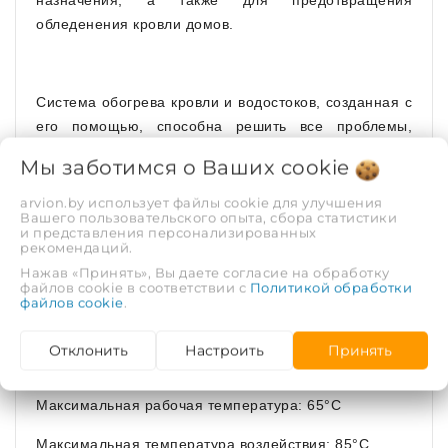
назначения, а также для предотвращения
обледенения кровли домов.
Система обогрева кровли и водостоков, созданная с
его помощью, способна решить все проблемы,
связанные с холодным климатом.
Мы заботимся о Ваших
cookie
Характеристики от производителя
arvion.by использует файлы cookie для улучшения
Вашего пользовательского опыта, сбора статистики
и представления персонализированных
Медный провод: 18 скрученных токоведущих жил
рекомендаций.
Нажав «Принять», Вы даете согласие на обработку
Экранированный (луженая медная оплетка-
файлов cookie в соответствии с
Политикой обработки
файлов cookie
.
заземление):
да
Номинальная мощность на выходе:
16 Вт/пог.м при
Отклонить
Настроить
Принять
10°С на воздухе
Максимальная рабочая температура: 65°C
Максимальная температура воздействия: 85°C