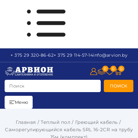
+ 375 29
320-86-62
+ 375 29
114-57-14
info
@arvion.by
0
0
0
Поиск
ПОИСК
Меню
Главная
Теплый пол
Греющий кабель
Саморегулирующийся кабель SRL 16-2CR на трубу
15м (комплект)