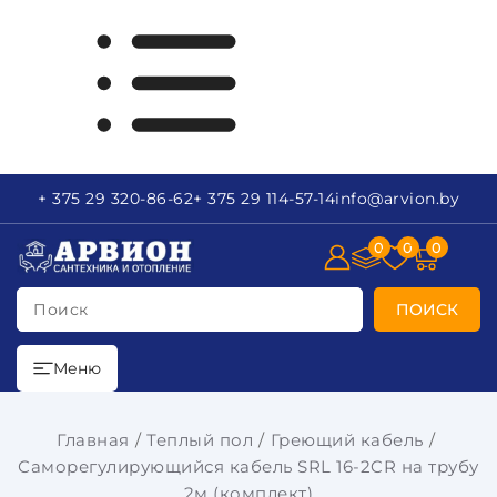
+ 375 29
320-86-62
+ 375 29
114-57-14
info
@arvion.by
0
0
0
Поиск
ПОИСК
Меню
Главная
Теплый пол
Греющий кабель
Саморегулирующийся кабель SRL 16-2CR на трубу
2м (комплект)