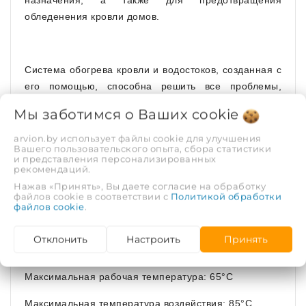
назначения, а также для предотвращения
обледенения кровли домов.
Система обогрева кровли и водостоков, созданная с
его помощью, способна решить все проблемы,
связанные с холодным климатом.
Мы заботимся о Ваших
cookie
Характеристики от производителя
arvion.by использует файлы cookie для улучшения
Вашего пользовательского опыта, сбора статистики
и представления персонализированных
Медный провод: 18 скрученных токоведущих жил
рекомендаций.
Нажав «Принять», Вы даете согласие на обработку
Экранированный (луженая медная оплетка-
файлов cookie в соответствии с
Политикой обработки
файлов cookie
.
заземление):
да
Номинальная мощность на выходе:
16 Вт/пог.м при
Отклонить
Настроить
Принять
10°С на воздухе
Максимальная рабочая температура: 65°C
Максимальная температура воздействия: 85°C