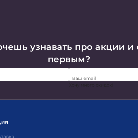
чешь узнавать про акции и
первым?
Ваш email
Хочу много скидок!
ция
ставка