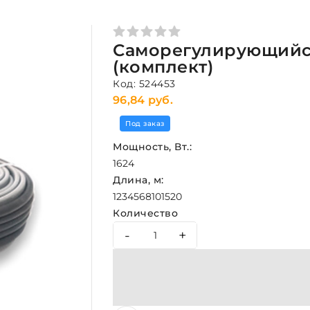
Саморегулирующийся 
(комплект)
Код: 524453
96,84 руб.
Под заказ
Мощность, Вт.:
16
24
Длина, м:
1
2
3
4
5
6
8
10
15
20
Количество
-
+