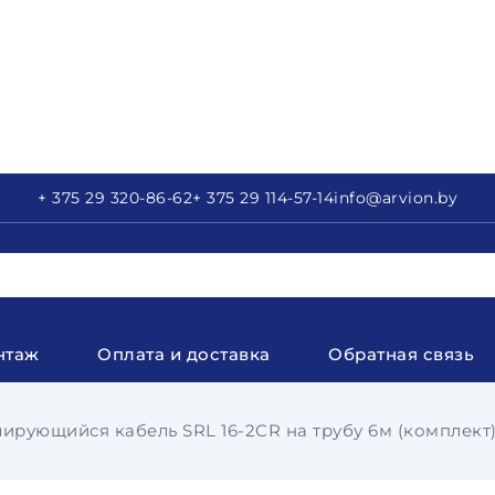
+ 375 29
320-86-62
+ 375 29
114-57-14
info
@arvion.by
нтаж
Оплата и доставка
Обратная связь
ирующийся кабель SRL 16-2CR на трубу 6м (комплект