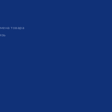
амена товара
язь