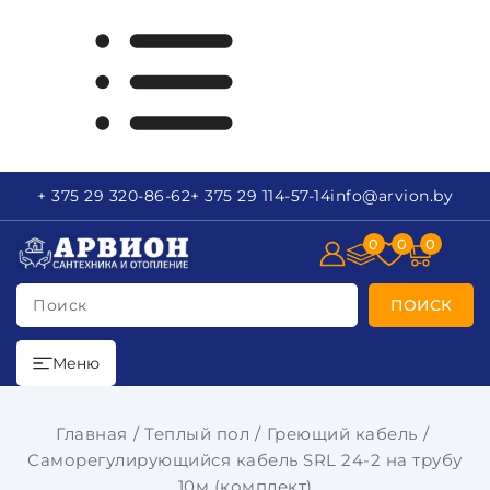
+ 375 29
320-86-62
+ 375 29
114-57-14
info
@arvion.by
0
0
0
Поиск
ПОИСК
Меню
Главная
Теплый пол
Греющий кабель
Саморегулирующийся кабель SRL 24-2 на трубу
10м (комплект)