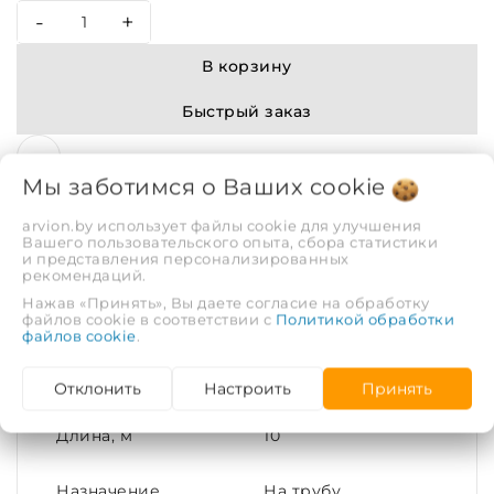
-
+
В корзину
Быстрый заказ
Мы заботимся о Ваших
cookie
arvion.by использует файлы cookie для улучшения
Вашего пользовательского опыта, сбора статистики
и представления персонализированных
рекомендаций.
Описание
Отзывы
Нажав «Принять», Вы даете согласие на обработку
файлов cookie в соответствии с
Политикой обработки
файлов cookie
.
ХАРАКТЕРИСТИКИ
Отклонить
Настроить
Принять
Длина, м
10
Назначение
На трубу