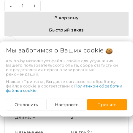
-
+
В корзину
Быстрый заказ
Мы заботимся о Ваших
cookie
arvion.by использует файлы cookie для улучшения
Вашего пользовательского опыта, сбора статистики
и представления персонализированных
рекомендаций.
Описание
Отзывы
Нажав «Принять», Вы даете согласие на обработку
файлов cookie в соответствии с
Политикой обработки
файлов cookie
.
ХАРАКТЕРИСТИКИ
Отклонить
Настроить
Принять
Длина, м
2
Назначение
На трубу