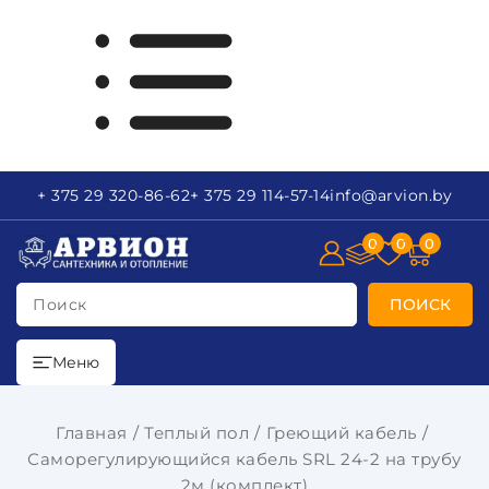
+ 375 29
320-86-62
+ 375 29
114-57-14
info
@arvion.by
0
0
0
Поиск
ПОИСК
Меню
Главная
Теплый пол
Греющий кабель
Саморегулирующийся кабель SRL 24-2 на трубу
2м (комплект)