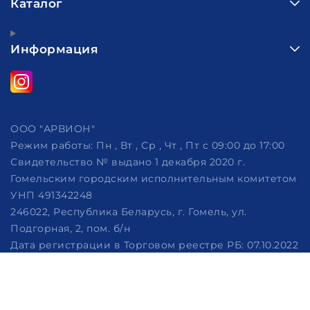
Каталог
Информация
ООО "АРВИОН"
Режим работы:
Пн , Вт , Ср , Чт , Пт c 09:00 до 17:00
Свидетельство № выдано 1 декабря 2020 г.
Гомельским городским исполнительным комитетом
УНП 491342248
246022, Республика Беларусь, г. Гомель, ул.
Подгорная, 2, пом. б/н
Дата регистрации в Торговом реестре РБ: 07.10.2022
Рассмотрение обращений потребителей, телефон
+375 (29) 320-86-62, +375 (29) 114-57-14, email:
info@arvion.by