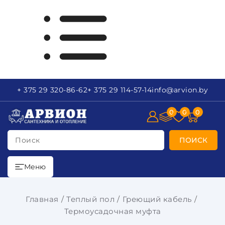
+ 375 29
320-86-62
+ 375 29
114-57-14
info
@arvion.by
0
0
0
Поиск
ПОИСК
Меню
Главная
Теплый пол
Греющий кабель
Термоусадочная муфта