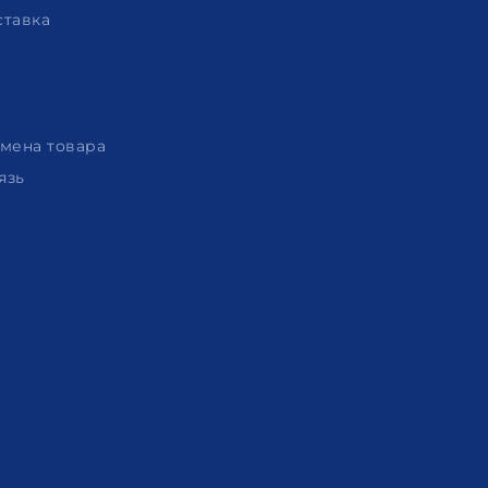
ставка
амена товара
язь