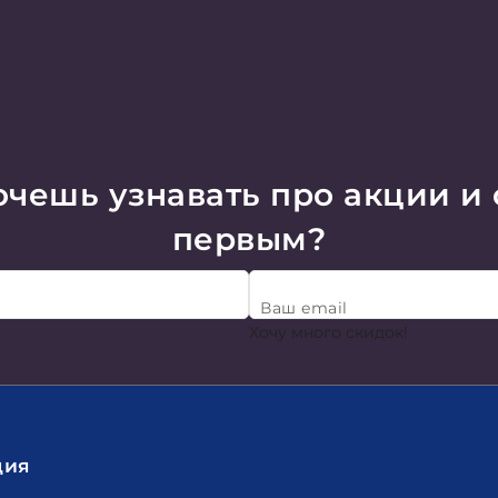
чешь узнавать про акции и
первым?
Ваш email
Хочу много скидок!
ция