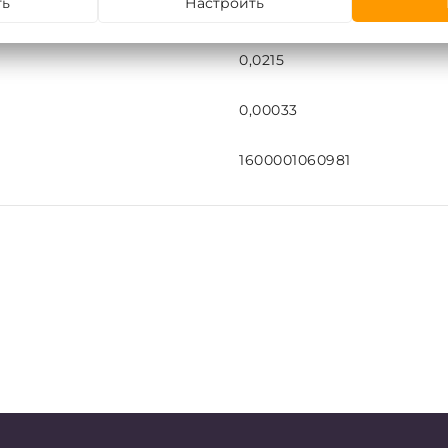
ть
Настроить
шт
0,0215
0,00033
1600001060981