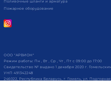
Поливочные шланги и арматура
Пожарное оборудование
ООО "АРВИОН"
Режим работы:
Пн , Вт , Ср , Чт , Пт c 09:00 до 17:00
Свидетельство № выдано 1 декабря 2020 г. Гомельск
УНП 491342248
246022, Республика Беларусь, г. Гомель, ул. Подгорная, 
Дата регистрации в Торговом реестре РБ: 07.10.2022
Рассмотрение обращений потребителей, телефон +375 (29)
Настройка файлов cookie