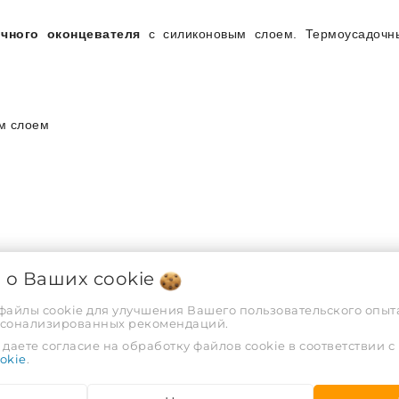
чного оконцевателя
с силиконовым слоем. Термоусадочны
м слоем
я о Ваших
cookie
 файлы cookie для улучшения Вашего пользовательского опыта
рсонализированных рекомендаций.
бцы; строительный фен с насадкой.
даете согласие на обработку файлов cookie в соответствии с
ХАРАКТЕРИСТИКИ
okie
.