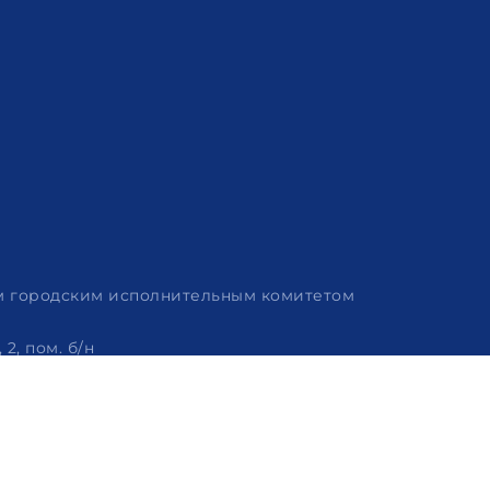
им городским исполнительным комитетом
2, пом. б/н
 320-86-62, +375 (29) 114-57-14, email: info@arvion.by