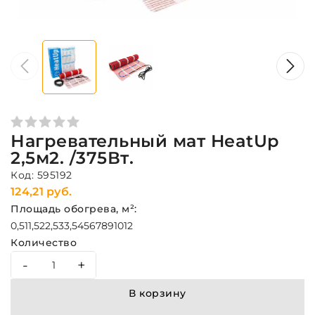
Нагревательный мат HeatUp
2,5м2. /375Вт.
Код: 595192
124,21 руб.
Площадь обогрева, м²:
0,5
1
1,5
2
2,5
3
3,5
4
5
6
7
8
9
10
12
Количество
-
+
В корзину