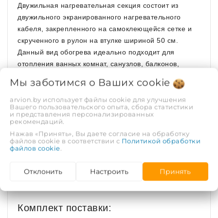
Двужильная нагревательная секция состоит из
двужильного экранированного нагревательного
кабеля, закрепленного на самоклеющейся сетке и
скрученного в рулон на втулке шириной 50 см.
Данный вид обогрева идеально подходит для
отопления ванных комнат, санузлов, балконов,
лоджий, зимних садов, сушилок и раздевалок.
Мы заботимся о Ваших
cookie
Напольные покрытия:
arvion.by использует файлы cookie для улучшения
Вашего пользовательского опыта, сбора статистики
напольная плитка;
и представления персонализированных
рекомендаций.
ковролин;
Нажав «Принять», Вы даете согласие на обработку
файлов cookie в соответствии с
Политикой обработки
файлов cookie
.
ламинат и паркет;
линолеум;
Отклонить
Настроить
Принять
ПВХ плитка
Комплект поставки: