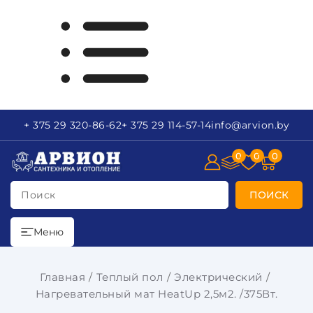
+ 375 29
320-86-62
+ 375 29
114-57-14
info
@arvion.by
0
0
0
Поиск
ПОИСК
Меню
Главная
Теплый пол
Электрический
Нагревательный мат HeatUp 2,5м2. /375Вт.