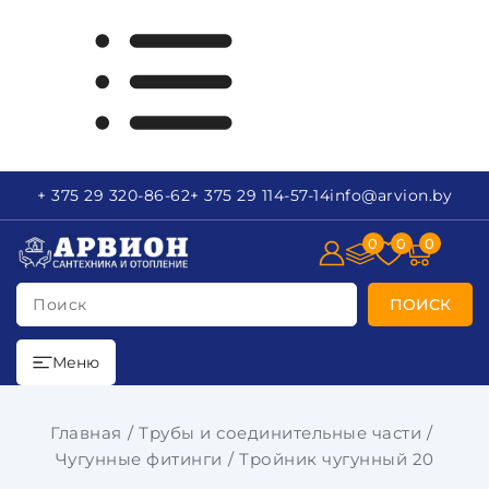
+ 375 29
320-86-62
+ 375 29
114-57-14
info
@arvion.by
0
0
0
Поиск
ПОИСК
Меню
Главная
Трубы и соединительные части
Чугунные фитинги
Тройник чугунный 20