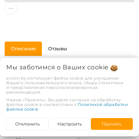
Описание
Отзывы
Мы заботимся о Ваших
cookie
ХАРАКТЕРИСТИКИ
arvion.by использует файлы cookie для улучшения
Вашего пользовательского опыта, сбора статистики
Покрытие
Без покрытия
и представления персонализированных
рекомендаций.
Нажав «Принять», Вы даете согласие на обработку
Тип соединения
Равнопроходное
файлов cookie в соответствии с
Политикой обработки
файлов cookie
.
Диаметр условный
20
Отклонить
Настроить
Принять
(DN)