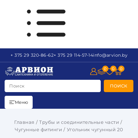
+ 375 29
320-86-62
+ 375 29
114-57-14
info
@arvion.by
0
0
0
Поиск
ПОИСК
Меню
Главная
Трубы и соединительные части
Чугунные фитинги
Угольник чугунный 20