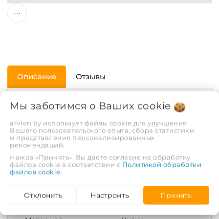
Описание
Отзывы
Мы заботимся о Ваших
cookie
ХАРАКТЕРИСТИКИ
arvion.by использует файлы cookie для улучшения
Вашего пользовательского опыта, сбора статистики
Покрытие
Без покрытия
и представления персонализированных
рекомендаций.
Нажав «Принять», Вы даете согласие на обработку
Тип соединения
Равнопроходное
файлов cookie в соответствии с
Политикой обработки
файлов cookie
.
Диаметр условный
20
Отклонить
Настроить
Принять
(DN)