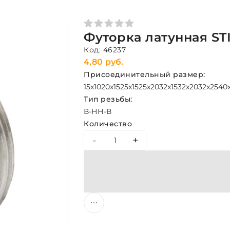
Футорка латунная STI
Код: 46237
4,80 руб.
Присоединительный размер:
15x10
20x15
25x15
25x20
32x15
32x20
32x25
40
Тип резьбы:
В-Н
Н-В
Количество
-
+