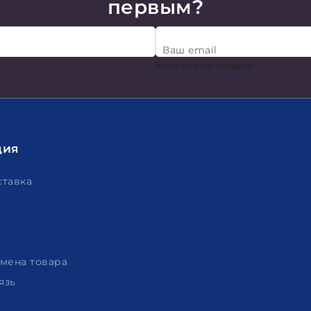
первым?
Ваш email
Хочу много скидок!
ция
ставка
амена товара
язь