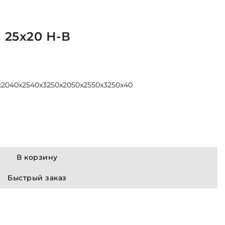
 25x20 Н-В
x20
40x25
40x32
50x20
50x25
50x32
50x40
В корзину
Быстрый заказ