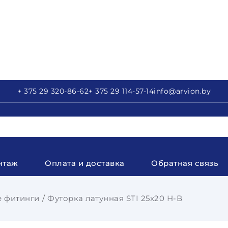
+ 375 29
320-86-62
+ 375 29
114-57-14
info
@arvion.by
нтаж
Оплата и доставка
Обратная связь
 фитинги
Футорка латунная STI 25x20 Н-В