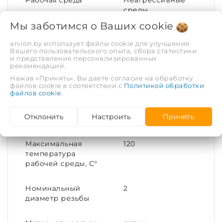
Рабочая среда
Неагрессивные
среды
Мы заботимся о Ваших
cookie
Покрытие
Никелирование
arvion.by использует файлы cookie для улучшения
Вашего пользовательского опыта, сбора статистики
и представления персонализированных
Тип соединения
Переходное
рекомендаций.
Нажав «Принять», Вы даете согласие на обработку
Материал
Латунь
файлов cookie в соответствии с
Политикой обработки
файлов cookie
.
Присоединительный
50x20
Отклонить
Настроить
Принять
размер
Максимальная
120
температура
рабочей среды, С°
Номинальный
2
диаметр резьбы