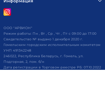
Информация
ООО "АРВИОН"
Режим работы:
Пн , Вт , Ср , Чт , Пт c 09:00 до 17:00
Свидетельство № выдано 1 декабря 2020 г.
Гомельским городским исполнительным комитетом
УНП 491342248
246022, Республика Беларусь, г. Гомель, ул.
Подгорная, 2, пом. б/н
Дата регистрации в Торговом реестре РБ: 07.10.2022
Рассмотрение обращений потребителей, телефон
+375 (29) 320-86-62, +375 (29) 114-57-14, email:
info@arvion.by
Настройка файлов cookie
Создание сайтов beseller