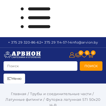
+ 375 29
320-86-62
+ 375 29
114-57-14
info
@arvion.by
0
0
0
Поиск
ПОИСК
Меню
Главная
Трубы и соединительные части
Латунные фитинги
Футорка латунная STI 50x20
Н-В