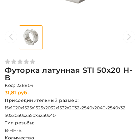
Футорка латунная STI 50x20 Н-
В
Код: 228804
31,81 руб.
Присоединительный размер:
15x10
20x15
25x15
25x20
32x15
32x20
32x25
40x20
40x25
40x32
50x20
50x25
50x32
50x40
Тип резьбы:
В-Н
Н-В
Количество