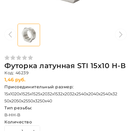
Футорка латунная STI 15x10 Н-В
Код: 46239
1,46 руб.
Присоединительный размер:
15x10
20x15
25x15
25x20
32x15
32x20
32x25
40x20
40x25
40x32
50x20
50x25
50x32
50x40
Тип резьбы:
В-Н
Н-В
Количество