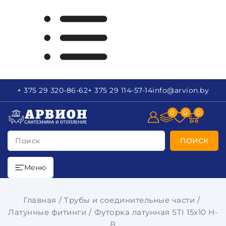
+ 375 29
320-86-62
+ 375 29
114-57-14
info
@arvion.by
0
0
0
Поиск
ПОИСК
Меню
Главная
Трубы и соединительные части
Латунные фитинги
Футорка латунная STI 15x10 Н-
В