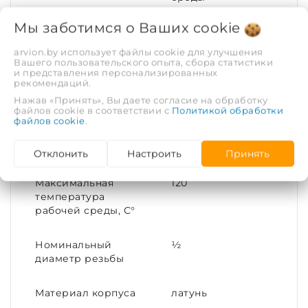
Мы заботимся о Ваших
cookie
Покрытие
Никелирование
arvion.by использует файлы cookie для улучшения
Вашего пользовательского опыта, сбора статистики
Тип соединения
Переходное
и представления персонализированных
рекомендаций.
Нажав «Принять», Вы даете согласие на обработку
Материал
Латунь
файлов cookie в соответствии с
Политикой обработки
файлов cookie
.
Присоединительный
15x10
размер
Отклонить
Настроить
Принять
Максимальная
120
температура
рабочей среды, С°
Номинальный
½
диаметр резьбы
Материал корпуса
латунь