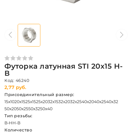
Футорка латунная STI 20x15 Н-
В
Код: 46240
2,77 руб.
Присоединительный размер:
15x10
20x15
25x15
25x20
32x15
32x20
32x25
40x20
40x25
40x32
50x20
50x25
50x32
50x40
Тип резьбы:
В-Н
Н-В
Количество