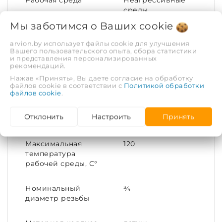
Рабочая среда
Неагрессивные
среды
Мы заботимся о Ваших
cookie
Покрытие
Никелирование
arvion.by использует файлы cookie для улучшения
Вашего пользовательского опыта, сбора статистики
и представления персонализированных
Тип соединения
Переходное
рекомендаций.
Нажав «Принять», Вы даете согласие на обработку
Материал
Латунь
файлов cookie в соответствии с
Политикой обработки
файлов cookie
.
Присоединительный
20x15
Отклонить
Настроить
Принять
размер
Максимальная
120
температура
рабочей среды, С°
Номинальный
¾
диаметр резьбы