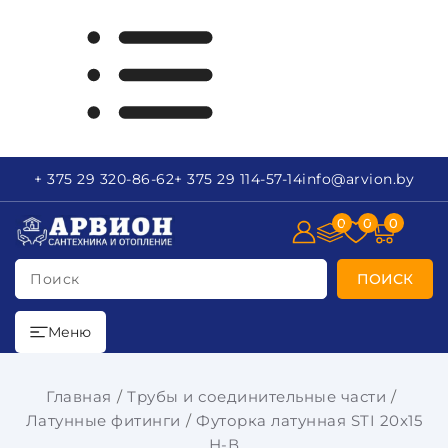
+ 375 29
320-86-62
+ 375 29
114-57-14
info
@arvion.by
0
0
0
Поиск
ПОИСК
Меню
Главная
Трубы и соединительные части
Латунные фитинги
Футорка латунная STI 20x15
Н-В