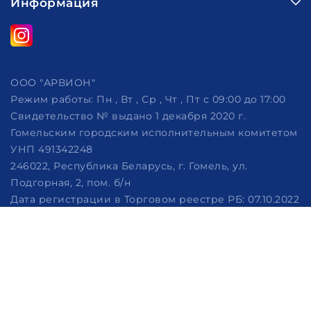
Информация
ООО "АРВИОН"
Режим работы:
Пн , Вт , Ср , Чт , Пт c 09:00 до 17:00
Свидетельство № выдано 1 декабря 2020 г.
Гомельским городским исполнительным комитетом
УНП 491342248
246022, Республика Беларусь, г. Гомель, ул.
Подгорная, 2, пом. б/н
Дата регистрации в Торговом реестре РБ: 07.10.2022
Рассмотрение обращений потребителей, телефон
+375 (29) 320-86-62, +375 (29) 114-57-14, email:
info@arvion.by
Настройка файлов cookie
Создание сайтов beseller