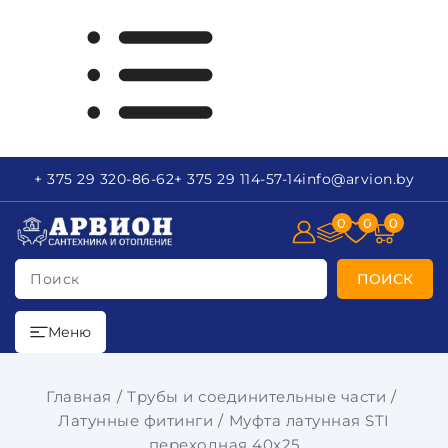
+ 375 29
320-86-62
+ 375 29
114-57-14
info
@arvion.by
0
0
0
Поиск
ПОИСК
Меню
Главная
Трубы и соединительные части
Латунные фитинги
Муфта латунная STI
переходная 40х25