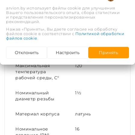
arvion.by использует файлы cookie для улучшения
Вашего пользовательского опыта, сбора статистики
Тип соединения
Переходное
и представления персонализированных
рекомендаций.
Нажав «Принять», Вы даете согласие на обработку
Материал
Латунь
файлов cookie в соответствии с
Политикой обработки
файлов cookie
.
Присоединительный
40x25
размер
Отклонить
Настроить
Принять
Максимальная
120
температура
рабочей среды, С°
Номинальный
1½
диаметр резьбы
Материал корпуса
латунь
Номинальное
16