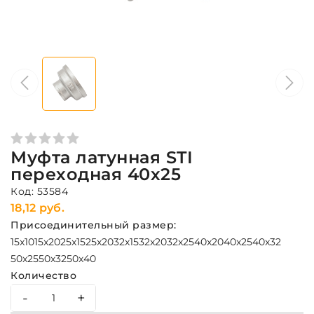
Муфта латунная STI
переходная 40х25
Код: 53584
18,12 руб.
Присоединительный размер:
15x10
15x20
25x15
25x20
32x15
32x20
32x25
40x20
40x25
40x32
50x25
50x32
50x40
Количество
-
+