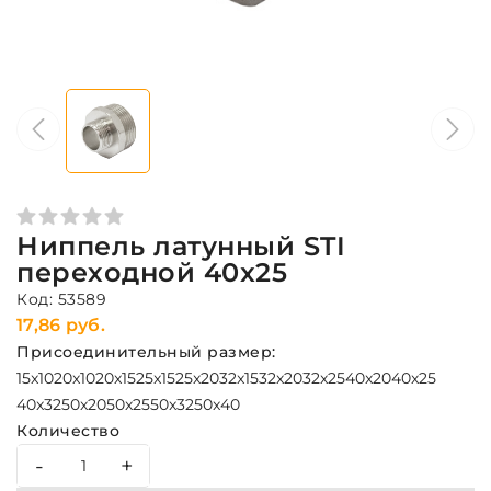
Ниппель латунный STI
переходной 40x25
Код: 53589
17,86 руб.
Присоединительный размер:
15x10
20x10
20x15
25x15
25x20
32x15
32x20
32x25
40x20
40x25
40x32
50x20
50x25
50x32
50x40
Количество
-
+