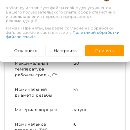
arvion.by использует файлы cookie для улучшения
Вашего пользовательского опыта, сбора статистики
Тип соединения
Переходное
и представления персонализированных
рекомендаций.
Нажав «Принять», Вы даете согласие на обработку
Материал
Латунь
файлов cookie в соответствии с
Политикой обработки
файлов cookie
.
Присоединительный
40x25
размер
Отклонить
Настроить
Принять
Максимальная
120
температура
рабочей среды, С°
Номинальный
1½
диаметр резьбы
Материал корпуса
латунь
Номинальное
16