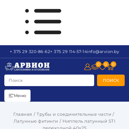
+ 375 29
320-86-62
+ 375 29
114-57-14
info
@arvion.by
0
0
0
Поиск
ПОИСК
Меню
Главная
Трубы и соединительные части
Латунные фитинги
Ниппель латунный STI
переходной 40x25