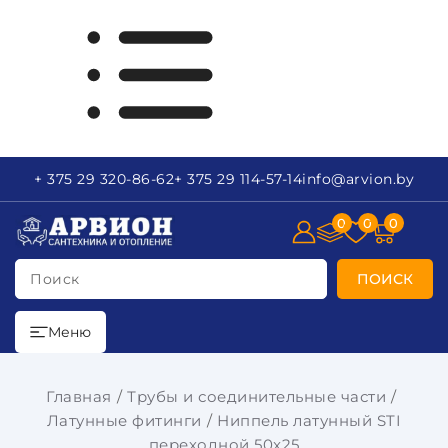
+ 375 29
320-86-62
+ 375 29
114-57-14
info
@arvion.by
0
0
0
Поиск
ПОИСК
Меню
Главная
Трубы и соединительные части
Латунные фитинги
Ниппель латунный STI
переходной 50x25