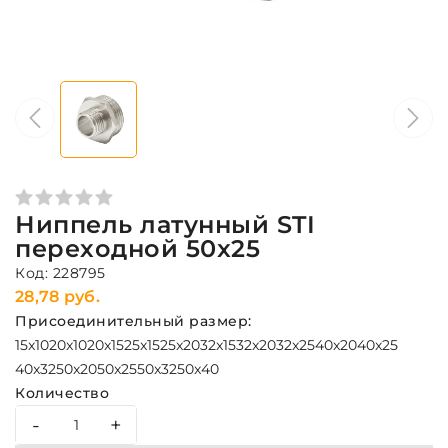
Ниппель латунный STI
переходной 50x25
Код: 228795
28,78 руб.
Присоединительный размер:
15x10
20x10
20x15
25x15
25x20
32x15
32x20
32x25
40x20
40x25
40x32
50x20
50x25
50x32
50x40
Количество
-
+