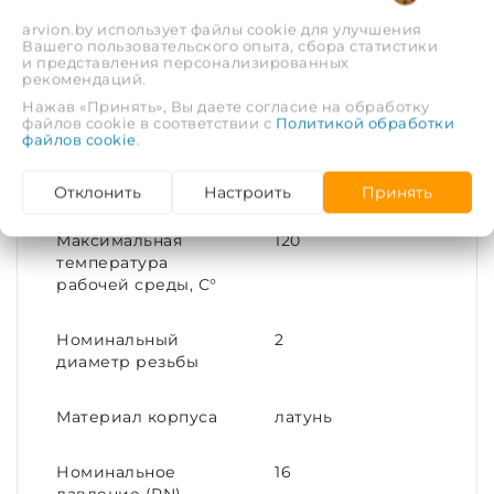
arvion.by использует файлы cookie для улучшения
Вашего пользовательского опыта, сбора статистики
Тип соединения
Переходное
и представления персонализированных
рекомендаций.
Нажав «Принять», Вы даете согласие на обработку
Материал
Латунь
файлов cookie в соответствии с
Политикой обработки
файлов cookie
.
Присоединительный
50x25
размер
Отклонить
Настроить
Принять
Максимальная
120
температура
рабочей среды, С°
Номинальный
2
диаметр резьбы
Материал корпуса
латунь
Номинальное
16