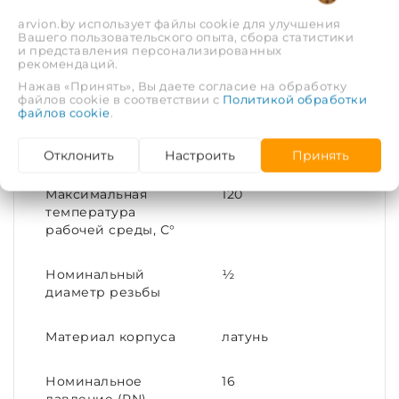
arvion.by использует файлы cookie для улучшения
Вашего пользовательского опыта, сбора статистики
Тип соединения
Переходное
и представления персонализированных
рекомендаций.
Нажав «Принять», Вы даете согласие на обработку
Материал
Латунь
файлов cookie в соответствии с
Политикой обработки
файлов cookie
.
Присоединительный
15x10
размер
Отклонить
Настроить
Принять
Максимальная
120
температура
рабочей среды, С°
Номинальный
½
диаметр резьбы
Материал корпуса
латунь
Номинальное
16