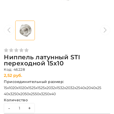
Ниппель латунный STI
переходной 15х10
Код: 46228
2,52 руб.
Присоединительный размер:
15x10
20x10
20x15
25x15
25x20
32x15
32x20
32x25
40x20
40x25
40x32
50x20
50x25
50x32
50x40
Количество
-
+