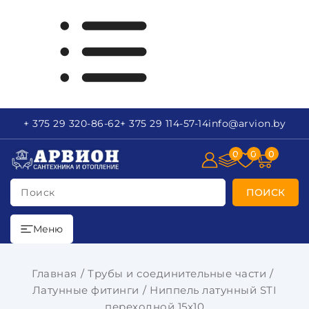
+ 375 29
320-86-62
+ 375 29
114-57-14
info
@arvion.by
0
0
0
Поиск
ПОИСК
Меню
Главная
Трубы и соединительные части
Латунные фитинги
Ниппель латунный STI
переходной 15х10