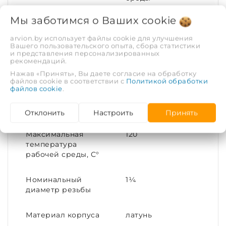
Мы заботимся о Ваших
cookie
Покрытие
Никелирование
arvion.by использует файлы cookie для улучшения
Вашего пользовательского опыта, сбора статистики
Тип соединения
Переходное
и представления персонализированных
рекомендаций.
Нажав «Принять», Вы даете согласие на обработку
Материал
Латунь
файлов cookie в соответствии с
Политикой обработки
файлов cookie
.
Присоединительный
32x15
размер
Отклонить
Настроить
Принять
Максимальная
120
температура
рабочей среды, С°
Номинальный
1¼
диаметр резьбы
Материал корпуса
латунь