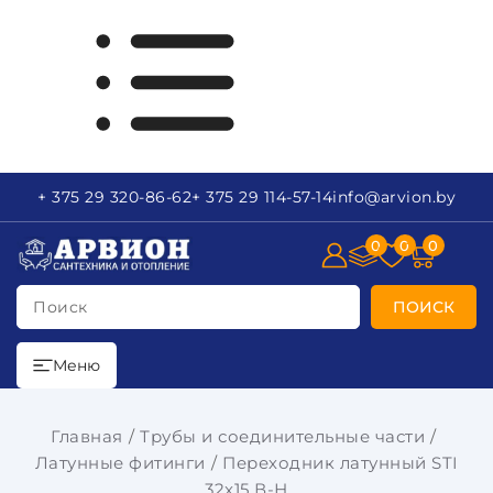
+ 375 29
320-86-62
+ 375 29
114-57-14
info
@arvion.by
0
0
0
Поиск
ПОИСК
Меню
Главная
Трубы и соединительные части
Латунные фитинги
Переходник латунный STI
32x15 В-Н