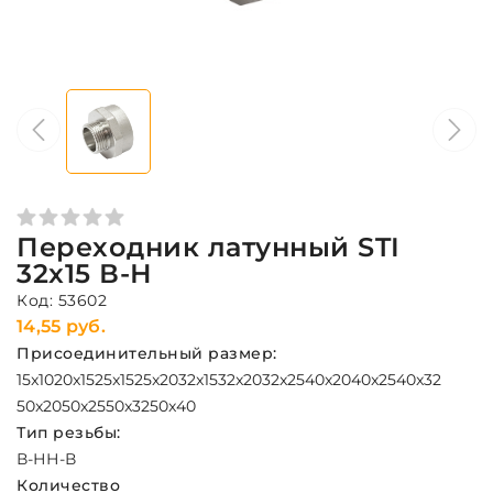
Переходник латунный STI
32x15 В-Н
Код: 53602
14,55 руб.
Присоединительный размер:
15x10
20x15
25x15
25x20
32x15
32x20
32x25
40x20
40x25
40x32
50x20
50x25
50x32
50x40
Тип резьбы:
В-Н
Н-В
Количество