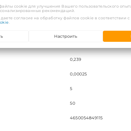
16
 файлы cookie для улучшения Вашего пользовательского опыта
рсонализированных рекомендаций.
В-Н
даете согласие на обработку файлов cookie в соответствии с
okie
.
7
ть
Настроить
шт
0,239
0,00025
5
50
4650054849115