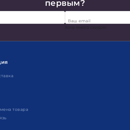
первым?
Ваш email
Хочу много скидок!
ция
ставка
амена товара
язь