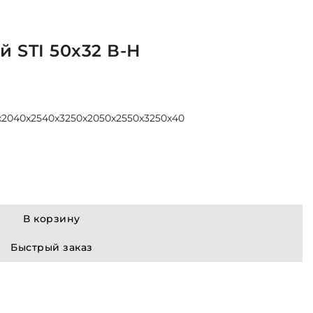
 STI 50x32 В-Н
x20
40x25
40x32
50x20
50x25
50x32
50x40
В корзину
Быстрый заказ