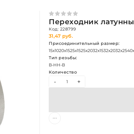
Переходник латунный
Код: 228799
31,47 руб.
Присоединительный размер:
15x10
20x15
25x15
25x20
32x15
32x20
32x25
40
Тип резьбы:
В-Н
Н-В
Количество
-
+