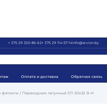
+ 375 29
320-86-62
+ 375 29
114-57-14
info
@arvion.by
нтаж
Оплата и доставка
Обратная связь
 фитинги
Переходник латунный STI 50x32 В-Н