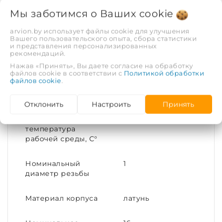
Тип соединения
Равнопроходное
Мы заботимся о Ваших
cookie
Диаметр условный
25
arvion.by использует файлы cookie для улучшения
(DN)
Вашего пользовательского опыта, сбора статистики
и представления персонализированных
рекомендаций.
Материал
Латунь
Нажав «Принять», Вы даете согласие на обработку
файлов cookie в соответствии с
Политикой обработки
файлов cookie
.
Присоединительный
25
размер
Отклонить
Настроить
Принять
Максимальная
120
температура
рабочей среды, С°
Номинальный
1
диаметр резьбы
Материал корпуса
латунь