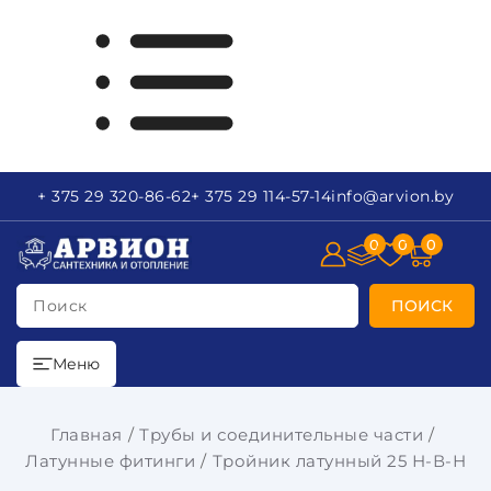
+ 375 29
320-86-62
+ 375 29
114-57-14
info
@arvion.by
0
0
0
Поиск
ПОИСК
Меню
Главная
Трубы и соединительные части
Латунные фитинги
Тройник латунный 25 Н-В-Н