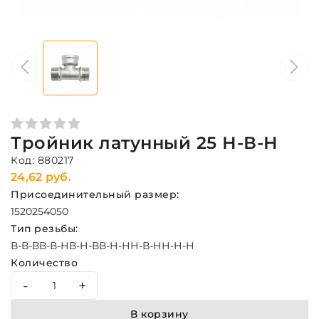
Тройник латунный 25 Н-В-Н
Код: 880217
24,62 руб.
Присоединительный размер:
15
20
25
40
50
Тип резьбы:
В-В-В
В-В-Н
В-Н-В
В-Н-Н
Н-В-Н
Н-Н-Н
Количество
-
+
В корзину