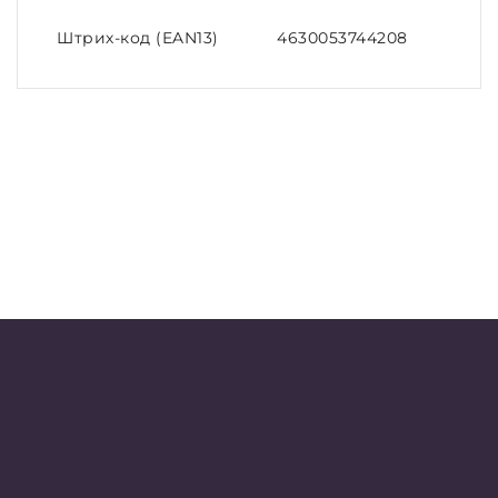
Штрих-код (EAN13)
4630053744208