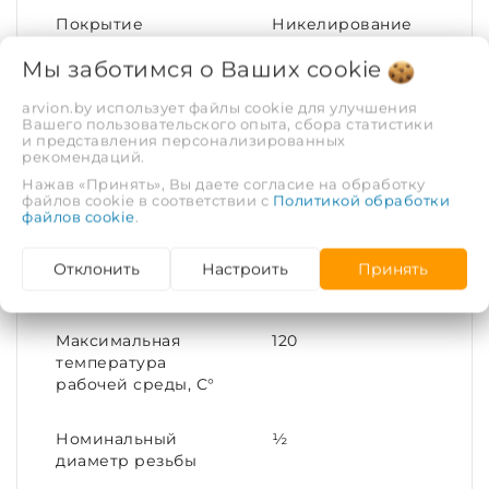
Покрытие
Никелирование
Мы заботимся о Ваших
cookie
Тип соединения
Равнопроходное
arvion.by использует файлы cookie для улучшения
Вашего пользовательского опыта, сбора статистики
Диаметр условный
15
и представления персонализированных
(DN)
рекомендаций.
Нажав «Принять», Вы даете согласие на обработку
файлов cookie в соответствии с
Политикой обработки
Материал
Латунь
файлов cookie
.
Присоединительный
15
Отклонить
Настроить
Принять
размер
Максимальная
120
температура
рабочей среды, С°
Номинальный
½
диаметр резьбы