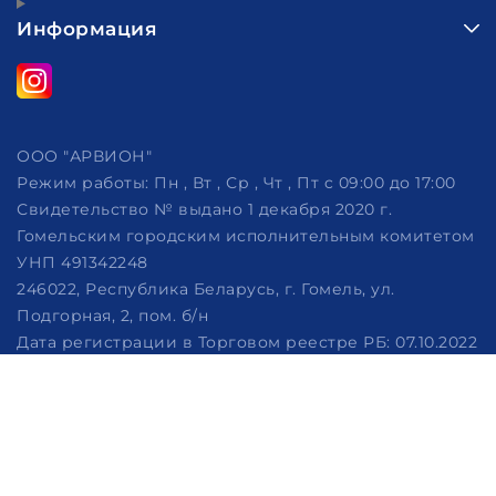
Информация
ООО "АРВИОН"
Режим работы:
Пн , Вт , Ср , Чт , Пт c 09:00 до 17:00
Свидетельство № выдано 1 декабря 2020 г.
Гомельским городским исполнительным комитетом
УНП 491342248
246022, Республика Беларусь, г. Гомель, ул.
Подгорная, 2, пом. б/н
Дата регистрации в Торговом реестре РБ: 07.10.2022
Рассмотрение обращений потребителей, телефон
+375 (29) 320-86-62, +375 (29) 114-57-14, email:
info@arvion.by
Настройка файлов cookie