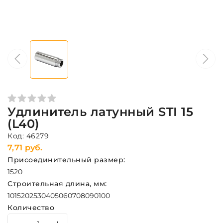
Удлинитель латунный STI 15
(L40)
Код: 46279
7,71 руб.
Присоединительный размер:
15
20
Строительная длина, мм:
10
15
20
25
30
40
50
60
70
80
90
100
Количество