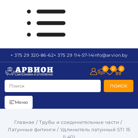
+ 375 29
320-86-62
+ 375 29
114-57-14
info
@arvion.by
0
0
0
Поиск
ПОИСК
Меню
Главная
Трубы и соединительные части
Латунные фитинги
Удлинитель латунный STI 15
(L40)