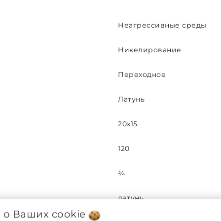
Неагрессивные среды
Никелирование
Переходное
Латунь
20x15
120
¾
латунь
я о Ваших
cookie