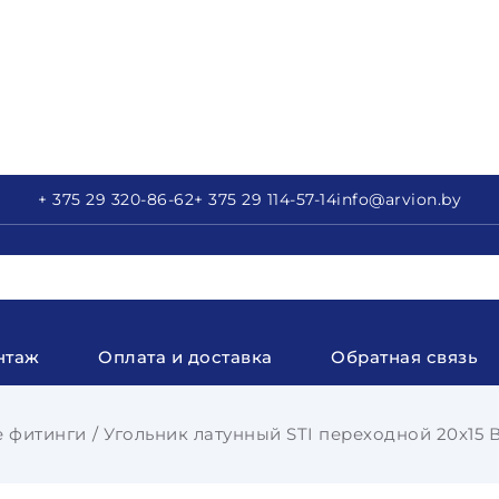
+ 375 29
320-86-62
+ 375 29
114-57-14
info
@arvion.by
нтаж
Оплата и доставка
Обратная связь
 фитинги
Угольник латунный STI переходной 20x15 