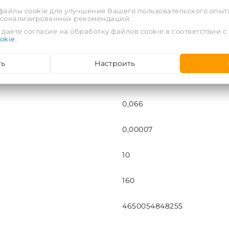
16
 файлы cookie для улучшения Вашего пользовательского опыта
рсонализированных рекомендаций.
В-Н
даете согласие на обработку файлов cookie в соответствии с
okie
.
7
ть
Настроить
шт
0,066
0,00007
10
160
4650054848255