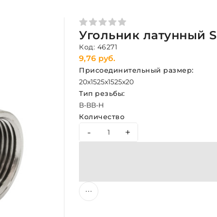
Угольник латунный S
Код: 46271
9,76 руб.
Присоединительный размер:
20x15
25x15
25x20
Тип резьбы:
В-В
В-Н
Количество
-
+