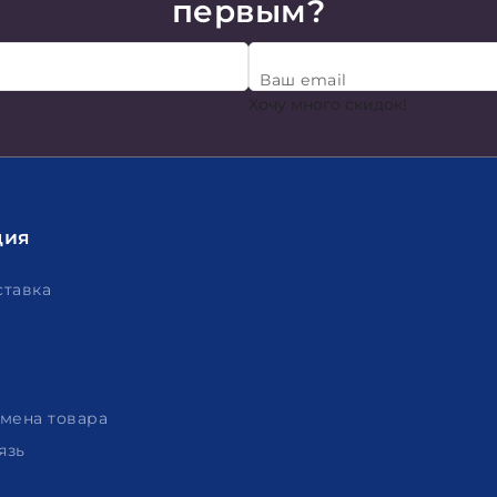
первым?
Ваш email
Хочу много скидок!
ция
ставка
амена товара
язь