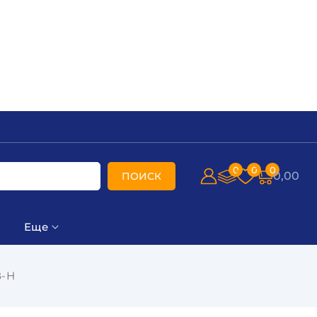
0
0
0
0,00
ПОИСК
Еще
В-Н