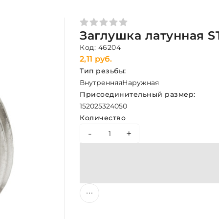
Заглушка латунная ST
Код: 46204
2,11 руб.
Тип резьбы:
Внутренняя
Наружная
Присоединительный размер:
15
20
25
32
40
50
Количество
-
+