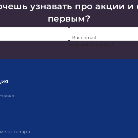
чешь узнавать про акции и
первым?
Ваш email
Хочу много скидок!
ция
ставка
амена товара