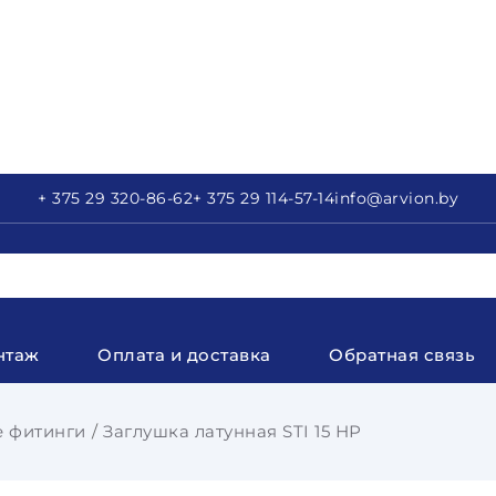
+ 375 29
320-86-62
+ 375 29
114-57-14
info
@arvion.by
нтаж
Оплата и доставка
Обратная связь
 фитинги
Заглушка латунная STI 15 НР