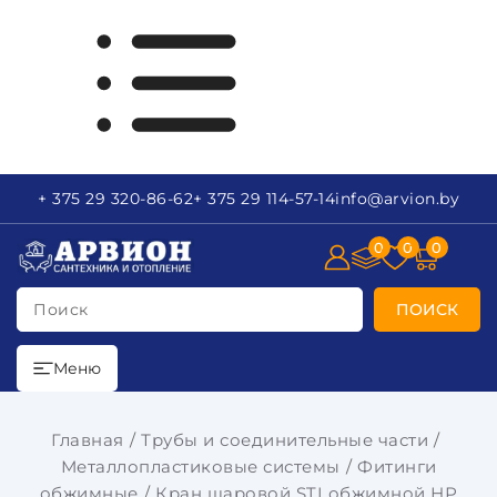
+ 375 29
320-86-62
+ 375 29
114-57-14
info
@arvion.by
0
0
0
Поиск
ПОИСК
Меню
Главная
Трубы и соединительные части
Металлопластиковые системы
Фитинги
обжимные
Кран шаровой STI обжимной НР