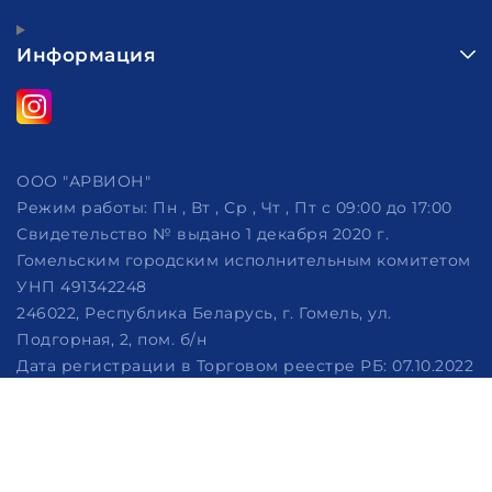
Информация
ООО "АРВИОН"
Режим работы:
Пн , Вт , Ср , Чт , Пт c 09:00 до 17:00
Свидетельство № выдано 1 декабря 2020 г.
Гомельским городским исполнительным комитетом
УНП 491342248
246022, Республика Беларусь, г. Гомель, ул.
Подгорная, 2, пом. б/н
Дата регистрации в Торговом реестре РБ: 07.10.2022
Рассмотрение обращений потребителей, телефон
+375 (29) 320-86-62, +375 (29) 114-57-14, email:
info@arvion.by