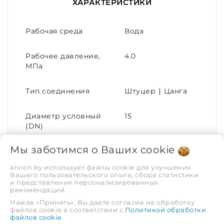
ХАРАКТЕРИСТИКИ
Рабочая среда
Вода
Рабочее давление,
4.0
МПа
Тип соединения
Штуцер ∣ Цанга
Диаметр условный
15
(DN)
Мы заботимся о Ваших
cookie
Тип рукояти
Бабочка
arvion.by использует файлы cookie для улучшения
Вашего пользовательского опыта, сбора статистики
Присоединительный
16х½
и представления персонализированных
размер
рекомендаций.
Нажав «Принять», Вы даете согласие на обработку
файлов cookie в соответствии с
Политикой обработки
Максимальная
95
файлов cookie
.
температура