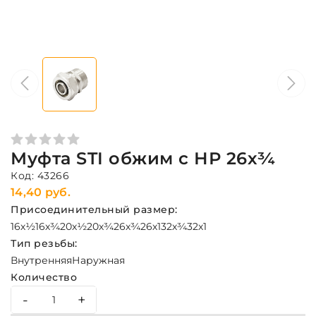
Муфта STI обжим с НР 26х¾
Код: 43266
14,40 руб.
Присоединительный размер:
16х½
16х¾
20х½
20х¾
26х¾
26х1
32х¾
32х1
Тип резьбы:
Внутренняя
Наружная
Количество
-
+