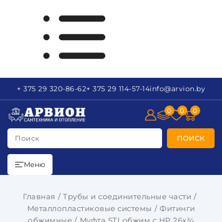
+ 375 29
320-86-62
+ 375 29
114-57-14
info
@arvion.by
0
0
0
Поиск
ПОИСК
Меню
Главная
Трубы и соединительные части
Металлопластиковые системы
Фитинги
обжимные
Муфта STI обжим с НР 26х¾