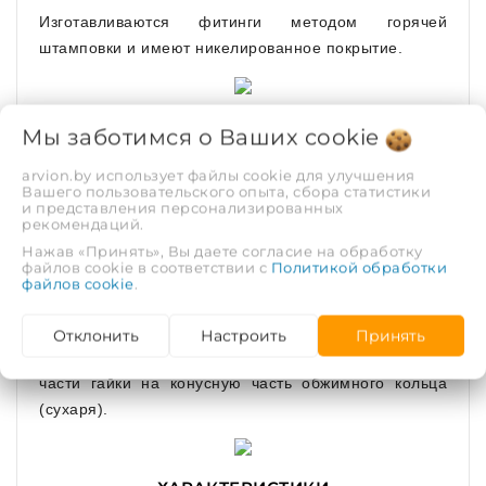
Изготавливаются фитинги методом горячей
штамповки и имеют никелированное покрытие.
Мы заботимся о Ваших
В проточках штуцера установлены два
cookie
уплотнительных кольца из EPDM. Торец трубы
arvion.by использует файлы cookie для улучшения
контактирует с изоляционной прокладкой из PTFE
Вашего пользовательского опыта, сбора статистики
и представления персонализированных
(тефлон), которая предотвращает появление
рекомендаций.
гальванической пары между алюминием трубы и
Нажав «Принять», Вы даете согласие на обработку
латунью.
файлов cookie в соответствии с
Политикой обработки
файлов cookie
.
Закрепление трубы на фитинге производится
посредством обжимного кольца (сухаря), которое
Отклонить
Настроить
Принять
обжимает трубу в результате воздействия конусной
части гайки на конусную часть обжимного кольца
(сухаря).