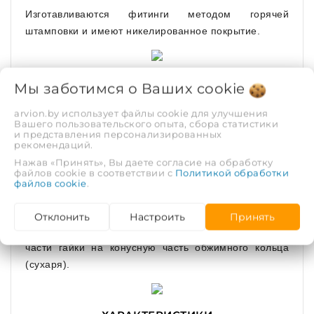
Изготавливаются фитинги методом горячей
штамповки и имеют никелированное покрытие.
Мы заботимся о Ваших
В проточках штуцера установлены два
cookie
уплотнительных кольца из EPDM. Торец трубы
arvion.by использует файлы cookie для улучшения
контактирует с изоляционной прокладкой из PTFE
Вашего пользовательского опыта, сбора статистики
и представления персонализированных
(тефлон), которая предотвращает появление
рекомендаций.
гальванической пары между алюминием трубы и
Нажав «Принять», Вы даете согласие на обработку
латунью.
файлов cookie в соответствии с
Политикой обработки
файлов cookie
.
Закрепление трубы на фитинге производится
посредством обжимного кольца (сухаря), которое
Отклонить
Настроить
Принять
обжимает трубу в результате воздействия конусной
части гайки на конусную часть обжимного кольца
(сухаря).