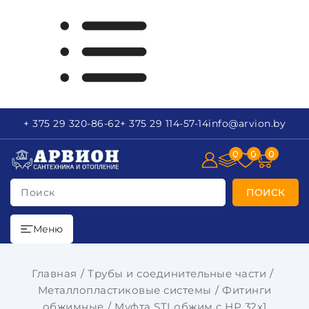
+ 375 29
320-86-62
+ 375 29
114-57-14
info
@arvion.by
0
0
0
Поиск
ПОИСК
Меню
Главная
Трубы и соединительные части
Металлопластиковые системы
Фитинги
обжимные
Муфта STI обжим с НР 32х1