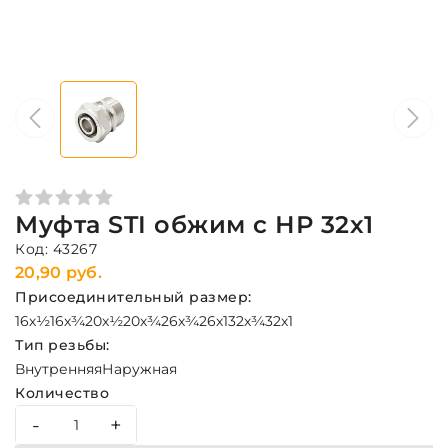
Муфта STI обжим с НР 32х1
Код: 43267
20,90 руб.
Присоединительный размер:
16х½
16х¾
20х½
20х¾
26х¾
26х1
32х¾
32х1
Тип резьбы:
Внутренняя
Наружная
Количество
-
+