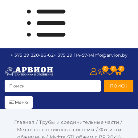
+ 375 29
320-86-62
+ 375 29
114-57-14
info
@arvion.by
0
0
0
Поиск
ПОИСК
Меню
Главная
Трубы и соединительные части
Металлопластиковые системы
Фитинги
обжимные
Муфта STI обжим с ВР 20х½