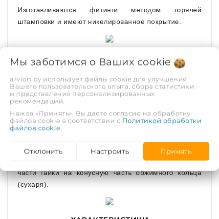
Изготавливаются фитинги методом горячей
штамповки и имеют никелированное покрытие.
Мы заботимся о Ваших
В проточках штуцера установлены два
cookie
уплотнительных кольца из EPDM. Торец трубы
arvion.by использует файлы cookie для улучшения
контактирует с изоляционной прокладкой из PTFE
Вашего пользовательского опыта, сбора статистики
и представления персонализированных
(тефлон), которая предотвращает появление
рекомендаций.
гальванической пары между алюминием трубы и
Нажав «Принять», Вы даете согласие на обработку
латунью.
файлов cookie в соответствии с
Политикой обработки
файлов cookie
.
Закрепление трубы на фитинге производится
посредством обжимного кольца (сухаря), которое
Отклонить
Настроить
Принять
обжимает трубу в результате воздействия конусной
части гайки на конусную часть обжимного кольца
(сухаря).