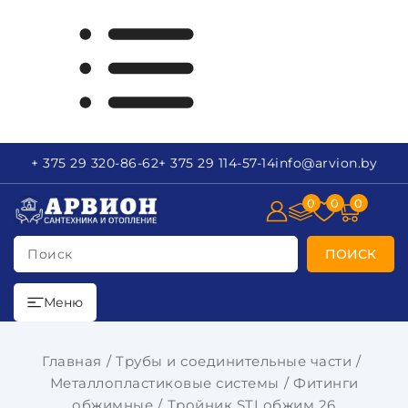
+ 375 29
320-86-62
+ 375 29
114-57-14
info
@arvion.by
0
0
0
Поиск
ПОИСК
Меню
Главная
Трубы и соединительные части
Металлопластиковые системы
Фитинги
обжимные
Тройник STI обжим 26