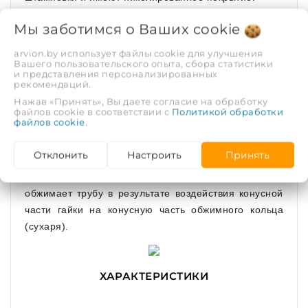
Мы заботимся о Ваших
cookie
В проточках штуцера установлены два
arvion.by использует файлы cookie для улучшения
Вашего пользовательского опыта, сбора статистики
уплотнительных кольца из EPDM. Торец трубы
и представления персонализированных
рекомендаций.
контактирует с изоляционной прокладкой из PTFE
(тефлон), которая предотвращает появление
Нажав «Принять», Вы даете согласие на обработку
файлов cookie в соответствии с
Политикой обработки
гальванической пары между алюминием трубы и
файлов cookie
.
латунью.
Отклонить
Настроить
Принять
Закрепление трубы на фитинге производится
посредством обжимного кольца (сухаря), которое
обжимает трубу в результате воздействия конусной
части гайки на конусную часть обжимного кольца
(сухаря).
ХАРАКТЕРИСТИКИ