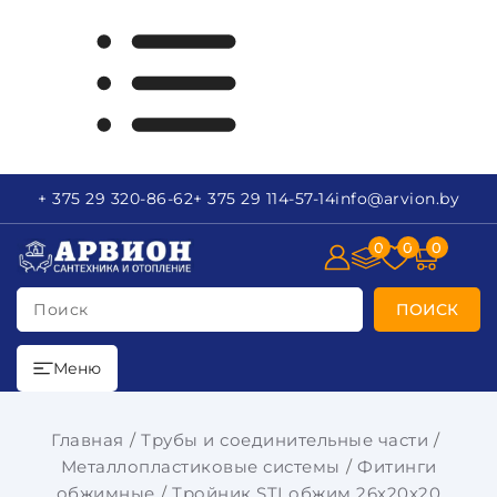
+ 375 29
320-86-62
+ 375 29
114-57-14
info
@arvion.by
0
0
0
Поиск
ПОИСК
Меню
Главная
Трубы и соединительные части
Металлопластиковые системы
Фитинги
обжимные
Тройник STI обжим 26х20х20