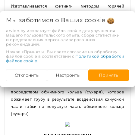
Изготавливаются фитинги методом горячей
штамповки и имеют никелированное покрытие.
Мы заботимся о Ваших
cookie
arvion.by использует файлы cookie для улучшения
Вашего пользовательского опыта, сбора статистики
В проточках штуцера установлены два
и представления персонализированных
рекомендаций.
уплотнительных кольца из EPDM. Торец трубы
контактирует с изоляционной прокладкой из PTFE
Нажав «Принять», Вы даете согласие на обработку
файлов cookie в соответствии с
Политикой обработки
(тефлон), которая предотвращает появление
файлов cookie
.
гальванической пары между алюминием трубы и
латунью.
Отклонить
Настроить
Принять
Закрепление трубы на фитинге производится
посредством обжимного кольца (сухаря), которое
обжимает трубу в результате воздействия конусной
части гайки на конусную часть обжимного кольца
(сухаря).