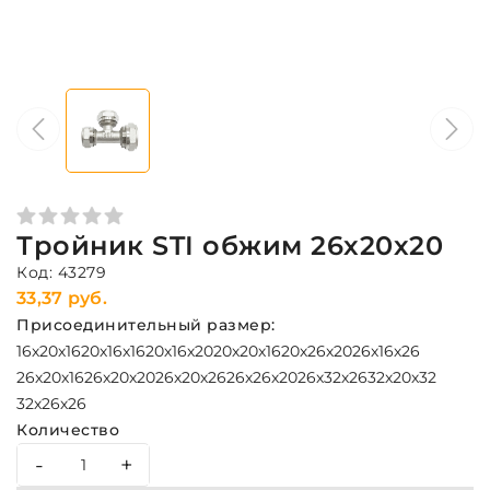
Тройник STI обжим 26х20х20
Код: 43279
33,37 руб.
Присоединительный размер:
16х20х16
20х16х16
20х16х20
20х20х16
20х26х20
26х16х26
26х20х16
26х20х20
26х20х26
26х26х20
26х32х26
32х20х32
32х26х26
Количество
-
+