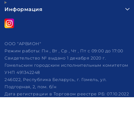
Информация
ООО "АРВИОН"
Режим работы:
Пн , Вт , Ср , Чт , Пт c 09:00 до 17:00
Свидетельство № выдано 1 декабря 2020 г.
Гомельским городским исполнительным комитетом
УНП 491342248
246022, Республика Беларусь, г. Гомель, ул.
Подгорная, 2, пом. б/н
Дата регистрации в Торговом реестре РБ: 07.10.2022
Рассмотрение обращений потребителей, телефон
+375 (29) 320-86-62, +375 (29) 114-57-14, email:
info@arvion.by
Настройка файлов cookie