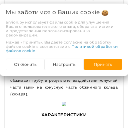
Мы заботимся о Ваших
cookie
В проточках штуцера установлены два
arvion.by использует файлы cookie для улучшения
Вашего пользовательского опыта, сбора статистики
уплотнительных кольца из EPDM. Торец трубы
и представления персонализированных
рекомендаций.
контактирует с изоляционной прокладкой из PTFE
(тефлон), которая предотвращает появление
Нажав «Принять», Вы даете согласие на обработку
файлов cookie в соответствии с
Политикой обработки
гальванической пары между алюминием трубы и
файлов cookie
.
латунью.
Отклонить
Настроить
Принять
Закрепление трубы на фитинге производится
посредством обжимного кольца (сухаря), которое
обжимает трубу в результате воздействия конусной
части гайки на конусную часть обжимного кольца
(сухаря).
ХАРАКТЕРИСТИКИ