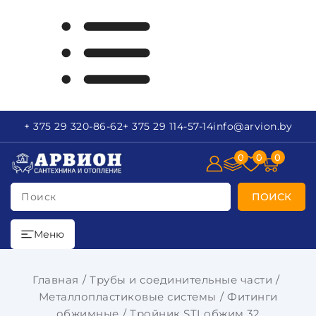
+ 375 29
320-86-62
+ 375 29
114-57-14
info
@arvion.by
0
0
0
Поиск
ПОИСК
Меню
Главная
Трубы и соединительные части
Металлопластиковые системы
Фитинги
обжимные
Тройник STI обжим 32