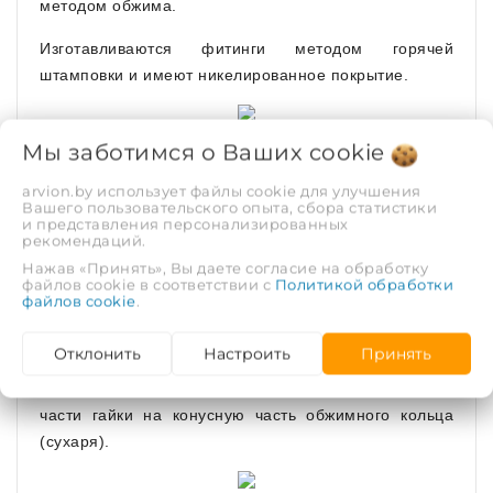
методом обжима.
Изготавливаются фитинги методом горячей
штамповки и имеют никелированное покрытие.
Мы заботимся о Ваших
cookie
В проточках штуцера установлены два
уплотнительных кольца из EPDM. Торец трубы
arvion.by использует файлы cookie для улучшения
Вашего пользовательского опыта, сбора статистики
контактирует с изоляционной прокладкой из PTFE
и представления персонализированных
рекомендаций.
(тефлон), которая предотвращает появление
гальванической пары между алюминием трубы и
Нажав «Принять», Вы даете согласие на обработку
файлов cookie в соответствии с
Политикой обработки
латунью.
файлов cookie
.
Закрепление трубы на фитинге производится
Отклонить
Настроить
Принять
посредством обжимного кольца (сухаря), которое
обжимает трубу в результате воздействия конусной
части гайки на конусную часть обжимного кольца
(сухаря).