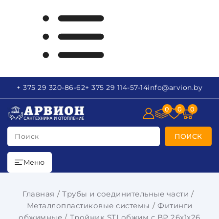
+ 375 29
320-86-62
+ 375 29
114-57-14
info
@arvion.by
0
0
0
Поиск
ПОИСК
Меню
Главная
Трубы и соединительные части
Металлопластиковые системы
Фитинги
обжимные
Тройник STI обжим с ВР 26х1х26