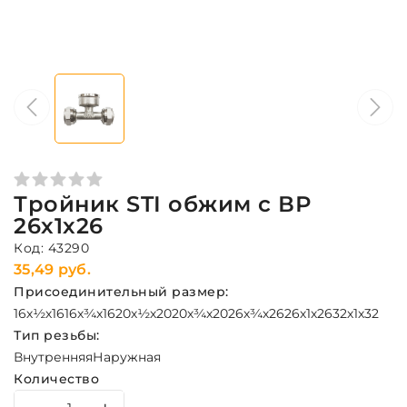
Тройник STI обжим с ВР
26х1х26
Код: 43290
35,49 руб.
Присоединительный размер:
16х½х16
16х¾х16
20х½х20
20х¾х20
26х¾х26
26х1х26
32х1х32
Тип резьбы:
Внутренняя
Наружная
Количество