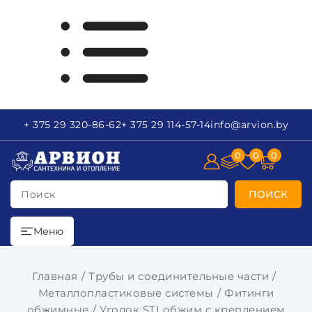
+ 375 29
320-86-62
+ 375 29
114-57-14
info
@arvion.by
0
0
0
Поиск
ПОИСК
Меню
Главная
Трубы и соединительные части
Металлопластиковые системы
Фитинги
обжимные
Уголок STI обжим с креплением