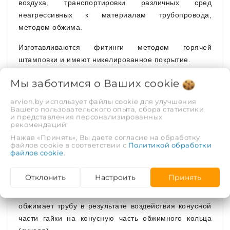
воздуха, транспортировки различных сред
неагрессивных к материалам трубопровода,
методом обжима.
Изготавливаются фитинги методом горячей
штамповки и имеют никелированное покрытие.
Мы заботимся о Ваших
cookie
В проточках штуцера установлены два
arvion.by использует файлы cookie для улучшения
Вашего пользовательского опыта, сбора статистики
уплотнительных кольца из EPDM. Торец трубы
и представления персонализированных
рекомендаций.
контактирует с изоляционной прокладкой из PTFE
(тефлон), которая предотвращает появление
Нажав «Принять», Вы даете согласие на обработку
файлов cookie в соответствии с
Политикой обработки
гальванической пары между алюминием трубы и
файлов cookie
.
латунью.
Отклонить
Настроить
Принять
Закрепление трубы на фитинге производится
посредством обжимного кольца (сухаря), которое
обжимает трубу в результате воздействия конусной
части гайки на конусную часть обжимного кольца