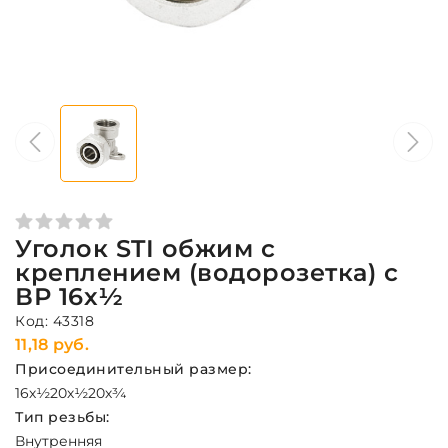
Уголок STI обжим с
креплением (водорозетка) с
ВР 16х½
Код: 43318
11,18 руб.
Присоединительный размер:
16х½
20х½
20х¾
Тип резьбы:
Внутренняя