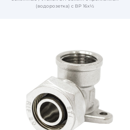
(водорозетка) с ВР 16х½