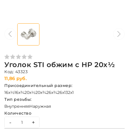
Уголок STI обжим с НР 20х½
Код: 43323
11,86 руб.
Присоединительный размер:
16х½
16х¾
20х½
20х¾
26х¾
26х1
32х1
Тип резьбы:
Внутренняя
Наружная
Количество
-
+