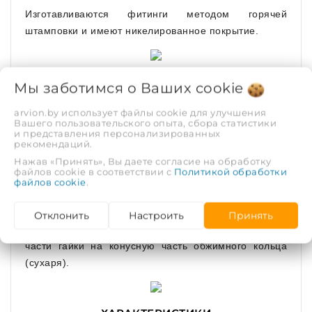
Изготавливаются фитинги методом горячей
штамповки и имеют никелированное покрытие.
Мы заботимся о Ваших
В проточках штуцера установлены два
cookie
уплотнительных кольца из EPDM. Торец трубы
arvion.by использует файлы cookie для улучшения
контактирует с изоляционной прокладкой из PTFE
Вашего пользовательского опыта, сбора статистики
и представления персонализированных
(тефлон), которая предотвращает появление
рекомендаций.
гальванической пары между алюминием трубы и
Нажав «Принять», Вы даете согласие на обработку
латунью.
файлов cookie в соответствии с
Политикой обработки
файлов cookie
.
Закрепление трубы на фитинге производится
посредством обжимного кольца (сухаря), которое
Отклонить
Настроить
Принять
обжимает трубу в результате воздействия конусной
части гайки на конусную часть обжимного кольца
(сухаря).