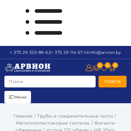
+ 375 29
320-86-62
+ 375 29
114-57-14
info
@arvion.by
0
0
0
Поиск
ПОИСК
Меню
Главная
Трубы и соединительные части
Металлопластиковые системы
Фитинги
обжимные
Уголок STI обжим с НР 20х½