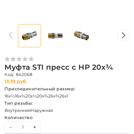
Муфта STI пресс с НР 20х¾
Код: 842068
13,19 руб.
Присоединительный размер:
16х½
16х¾
20х½
20х¾
26х¾
26х1
Тип резьбы:
Внутренняя
Наружная
Количество
-
+