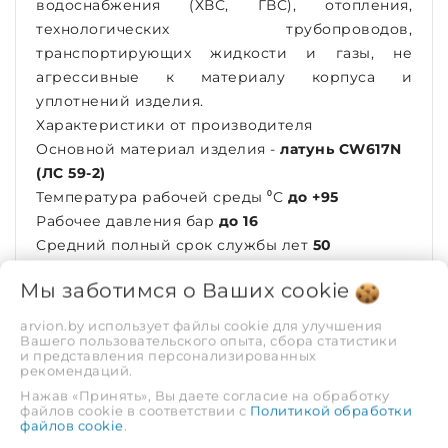
водоснабжения (ХВС, ГВС), отопления,
технологических трубопроводов,
транспортирующих жидкости и газы, не
агрессивные к материалу корпуса и
уплотнений изделия.
Характеристики от производителя
Основной материал изделия -
латунь CW617N
(ЛС 59-2)
Температура рабочей среды ⁰С
до +95
Рабочее давления бар
до 16
Средний полный срок службы лет
50
Диаметры подключаемой трубы мм
16;20;26;32
Мы заботимся о Ваших
cookie
Толщина стенки подключаемой трубы
2,0;2,0;3,0;3,0
arvion.by использует файлы cookie для улучшения
Класс эксплуатации фитингов -
1,2,4,5, ХВ
Вашего пользовательского опыта, сбора статистики
и представления персонализированных
Тип насадок пресс-инструмента -
ТН
рекомендаций.
Уплотнительные материалы -
этилен-
Нажав «Принять», Вы даете согласие на обработку
файлов cookie в соответствии с
Политикой обработки
пропиленовый каучук EPDM
файлов cookie
.
Тип резьбы -
цилиндрическая
в соответствии