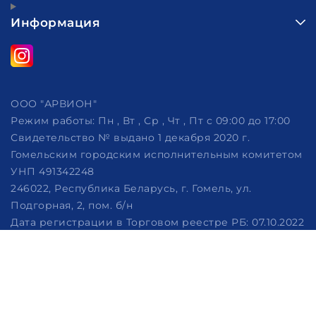
Информация
ООО "АРВИОН"
Режим работы:
Пн , Вт , Ср , Чт , Пт c 09:00 до 17:00
Свидетельство № выдано 1 декабря 2020 г.
Гомельским городским исполнительным комитетом
УНП 491342248
246022, Республика Беларусь, г. Гомель, ул.
Подгорная, 2, пом. б/н
Дата регистрации в Торговом реестре РБ: 07.10.2022
Рассмотрение обращений потребителей, телефон
+375 (29) 320-86-62, +375 (29) 114-57-14, email:
info@arvion.by
Настройка файлов cookie