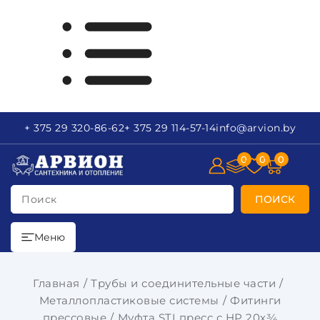
+ 375 29
320-86-62
+ 375 29
114-57-14
info
@arvion.by
0
0
0
Поиск
ПОИСК
Меню
Главная
Трубы и соединительные части
Металлопластиковые системы
Фитинги
прессовые
Муфта STI пресс с НР 20х¾