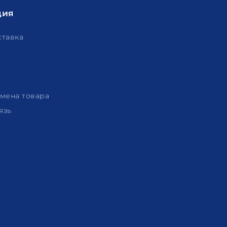
ция
ставка
амена товара
язь