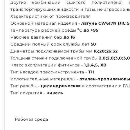
других комбинаций сшитого полиэтилена) хо
транспортирующих жидкости и газы, не агрессивны
Характеристики от производителя
Основной материал изделия -
латунь CW617N (ЛС 5
Температура рабочей среды ⁰С
до +95
Рабочее давления бар
до 16
Средний полный срок службы лет
50
Диаметры подключаемой трубы мм
16;20;26;32
Толщина стенки подключаемой трубы
2,0;2,0;3,0;3,
Класс эксплуатации фитингов -
1,2,4,5, ХВ
Тип насадок пресс-инструмента -
ТН
Уплотнительные материалы -
этилен-пропиленовы
Тип резьбы -
цилиндрическая
в соответствии с ГО
Тип покрытия -
никель
Рабочая среда