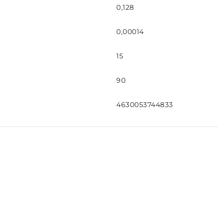
0,128
0,00014
15
90
4630053744833