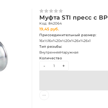
Муфта STI пресс с ВР
Код: 842064
19,45 руб.
Присоединительный размер:
16х½
16х¾
20х½
20х¾
26х¾
26х1
Тип резьбы:
Внутренняя
Наружная
Количество
-
+