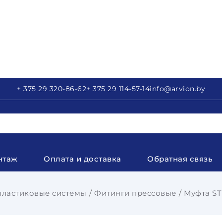
+ 375 29
320-86-62
+ 375 29
114-57-14
info
@arvion.by
нтаж
Оплата и доставка
Обратная связь
пластиковые системы
Фитинги прессовые
Муфта STI