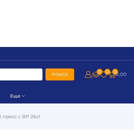
0
0
0
0,00
ПОИСК
Еще
 пресс с ВР 26х1