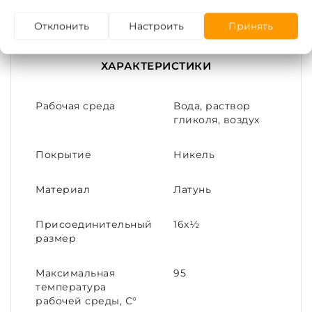
Тип резьбы -
цилиндрическая
в соответствии
с ГОСТ 6357
Отклонить
Настроить
Принять
Тип покрытия -
никель
ХАРАКТЕРИСТИКИ
Рабочая среда
Вода, раствор
гликоля, воздух
Покрытие
Никель
Материал
Латунь
Присоединительный
16х½
размер
Максимальная
95
температура
рабочей среды, С°