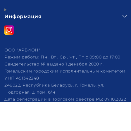
Информация
ООО "АРВИОН"
Режим работы:
Пн , Вт , Ср , Чт , Пт c 09:00 до 17:00
Свидетельство № выдано 1 декабря 2020 г.
Гомельским городским исполнительным комитетом
УНП 491342248
246022, Республика Беларусь, г. Гомель, ул.
Подгорная, 2, пом. б/н
Дата регистрации в Торговом реестре РБ: 07.10.2022
Рассмотрение обращений потребителей, телефон
+375 (29) 320-86-62, +375 (29) 114-57-14, email:
info@arvion.by