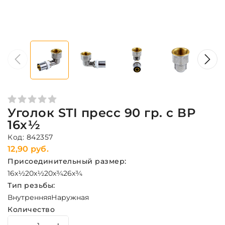
Уголок STI пресс 90 гр. с ВР
16х½
Код: 842357
12,90 руб.
Присоединительный размер:
16х½
20х½
20х¾
26х¾
Тип резьбы:
Внутренняя
Наружная
Количество