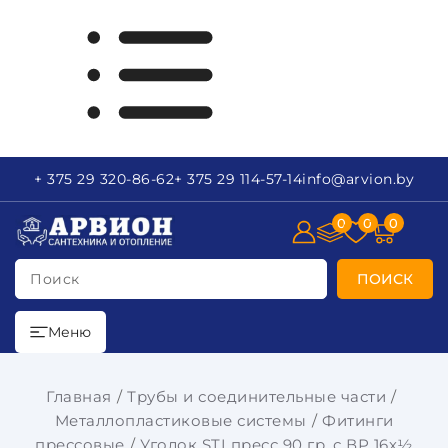
+ 375 29
320-86-62
+ 375 29
114-57-14
info
@arvion.by
0
0
0
Поиск
ПОИСК
Меню
Главная
Трубы и соединительные части
Металлопластиковые системы
Фитинги
прессовые
Уголок STI пресс 90 гр. с ВР 16х½