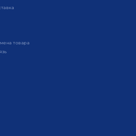
ставка
амена товара
язь