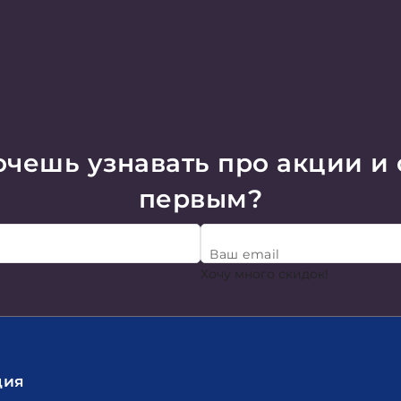
чешь узнавать про акции и
первым?
Ваш email
Хочу много скидок!
ция