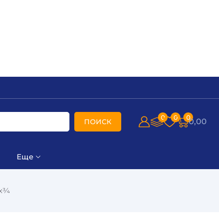
0
0
0
0,00
ПОИСК
Еще
0х¾