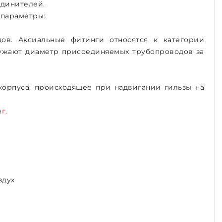
единителей.
 параметры:
ов. Аксиальные фитинги относятся к категории
заужают диаметр присоединяемых трубопроводов за
корпуса, происходящее при надвигании гильзы на
г.
здух