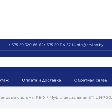
+ 375 29
320-86-62
+ 375 29
114-57-14
info
@arvion.by
нтаж
Оплата и доставка
Обратная связь
еновые системы PE-X
Муфта аксиальная STI с НР 2