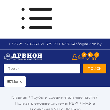
+ 375 29
320-86-62
+ 375 29
114-57-14
info
@arvion.by
0
0
0
Поиск
ПОИСК
Меню
Главная
Трубы и соединительные части
Полиэтиленовые системы PE-X
Муфта
аксиальная STI с ВР 16х½