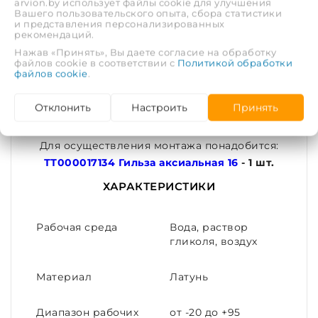
arvion.by использует файлы cookie для улучшения
выполнением соединения.
Вашего пользовательского опыта, сбора статистики
и представления персонализированных
рекомендаций.
Герметичность соединения обеспечивается за
Нажав «Принять», Вы даете согласие на обработку
счёт вдавливания материала трубы в проточки
файлов cookie в соответствии с
Политикой обработки
файлов cookie
.
штуцера корпуса, происходящее при
надвигании гильзы на штуцер корпуса.
Отклонить
Настроить
Принять
Внимание!!! Эта товарная позиция содержит
только фитинг.
Для осуществления монтажа понадобится:
ТТ000017134 Гильза аксиальная 16
- 1 шт.
ХАРАКТЕРИСТИКИ
Рабочая среда
Вода, раствор
гликоля, воздух
Материал
Латунь
Диапазон рабочих
от -20 до +95