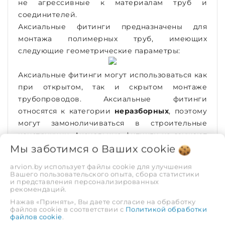
не агрессивные к материалам труб и
соединителей.
Аксиальные фитинги предназначены для
монтажа полимерных труб, имеющих
следующие геометрические параметры:
Аксиальные фитинги могут использоваться как
при открытом, так и скрытом монтаже
трубопроводов. Аксиальные фитинги
относятся к категории
неразборных
, поэтому
могут замоноличиваться в строительные
конструкции. Аксиальные фитинги не заужают
диаметр присоединяемых трубопроводов за
Мы заботимся о Ваших
cookie
счет расширения трубных концов перед
arvion.by использует файлы cookie для улучшения
выполнением соединения.
Вашего пользовательского опыта, сбора статистики
и представления персонализированных
рекомендаций.
Герметичность соединения обеспечивается за
Нажав «Принять», Вы даете согласие на обработку
счёт вдавливания материала трубы в проточки
файлов cookie в соответствии с
Политикой обработки
файлов cookie
.
штуцера корпуса, происходящее при