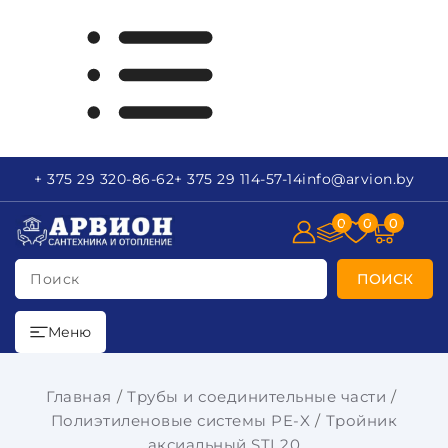
+ 375 29
320-86-62
+ 375 29
114-57-14
info
@arvion.by
0
0
0
Поиск
ПОИСК
Меню
Главная
Трубы и соединительные части
Полиэтиленовые системы PE-X
Тройник
аксиальный STI 20