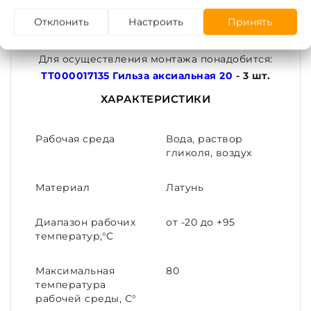
надвигании гильзы на штуцер корпуса.
Отклонить
Настроить
Принять
Внимание!!! Эта товарная позиция содержит
только фитинг.
Для осуществления монтажа понадобится:
ТТ000017135 Гильза аксиальная 20
- 3 шт.
ХАРАКТЕРИСТИКИ
Рабочая среда
Вода, раствор
гликоля, воздух
Материал
Латунь
Диапазон рабочих
от -20 до +95
температур,°С
Максимальная
80
температура
рабочей среды, С°