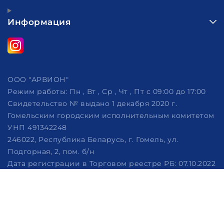
Информация
ООО "АРВИОН"
Режим работы:
Пн , Вт , Ср , Чт , Пт c 09:00 до 17:00
Свидетельство № выдано 1 декабря 2020 г.
Гомельским городским исполнительным комитетом
УНП 491342248
246022, Республика Беларусь, г. Гомель, ул.
Подгорная, 2, пом. б/н
Дата регистрации в Торговом реестре РБ: 07.10.2022
Рассмотрение обращений потребителей, телефон
+375 (29) 320-86-62, +375 (29) 114-57-14, email:
info@arvion.by
Настройка файлов cookie