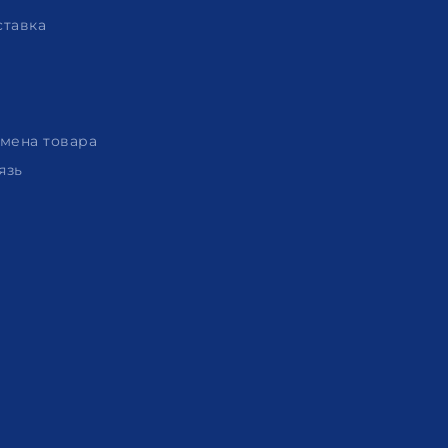
ставка
амена товара
язь