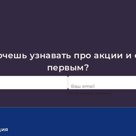
чешь узнавать про акции и
первым?
Ваш email
Хочу много скидок!
ция