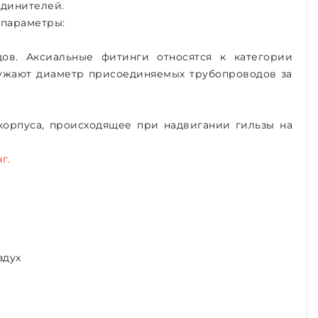
единителей.
 параметры:
ов. Аксиальные фитинги относятся к категории
заужают диаметр присоединяемых трубопроводов за
корпуса, происходящее при надвигании гильзы на
г.
здух