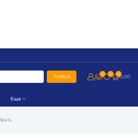
0
0
0
0,00
ПОИСК
Еще
 16х¾