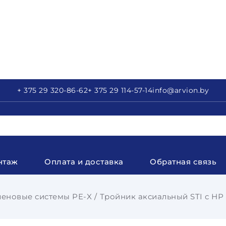
+ 375 29
320-86-62
+ 375 29
114-57-14
info
@arvion.by
нтаж
Оплата и доставка
Обратная связь
еновые системы PE-X
Тройник аксиальный STI с НР