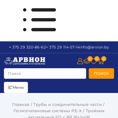
+ 375 29
320-86-62
+ 375 29
114-57-14
info
@arvion.by
0
0
0
Поиск
ПОИСК
Меню
Главная
Трубы и соединительные части
Полиэтиленовые системы PE-X
Тройник
аксиальный STI с ВР 16х½х16