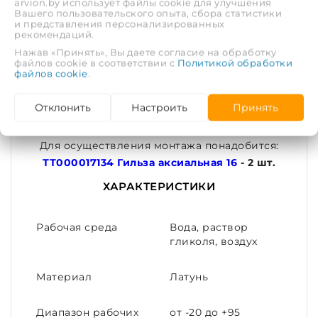
arvion.by использует файлы cookie для улучшения
выполнением соединения.
Вашего пользовательского опыта, сбора статистики
и представления персонализированных
рекомендаций.
Герметичность соединения обеспечивается за
Нажав «Принять», Вы даете согласие на обработку
счёт вдавливания материала трубы в проточки
файлов cookie в соответствии с
Политикой обработки
файлов cookie
.
штуцера корпуса, происходящее при
надвигании гильзы на штуцер корпуса.
Отклонить
Настроить
Принять
Внимание!!! Эта товарная позиция содержит
только фитинг.
Для осуществления монтажа понадобится:
ТТ000017134 Гильза аксиальная 16
- 2 шт.
ХАРАКТЕРИСТИКИ
Рабочая среда
Вода, раствор
гликоля, воздух
Материал
Латунь
Диапазон рабочих
от -20 до +95