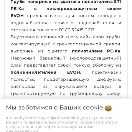
Трубы напорные из сшитого полиэтилена STI
PE-Xa с кислородозащитным слоем
EVOH
предназначены для систем холодного
водоснабжения, горячего водоснабжения и
отопления согласно ГОСТ 32415-2013.
Внутренний основной «несущий» слой трубы,
контактирующий с транспортируемой средой,
выполнен из сшитого
полиэтилена PE-Xa
.
Наружный барьерный (кислородозащитный)
слой представляет собой тонкую оболочку из
поливинилэтилена EVOH
, практически
полностью предотвращающую диффузию
кислорода из окружающего воздуха в
транспортируемую по трубопроводу среду.
Для обеспечения надежного контакта
Мы заботимся о Ваших
cookie
наружного и барьерного слоев между ними
нанесен клеевой (адгезивный) слой.
arvion.by использует файлы cookie для улучшения
Вашего пользовательского опыта, сбора статистики
и представления персонализированных
Характеристики от производителя:
рекомендаций.