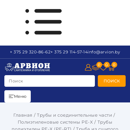
+ 375 29
320-86-62
+ 375 29
114-57-14
info
@arvion.by
0
0
0
Поиск
ПОИСК
Меню
Главная
Трубы и соединительные части
Полиэтиленовые системы PE-X
Трубы
полиэтилен PE-X (PE-RT)
Труба из сшитого