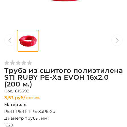
Труба из сшитого полиэтилена
STI RUBY PE-Xa EVOH 16х2.0
(200 м.)
Код: 815692
3,53 руб/пог.м.
Материал:
PE-RT
PE-RT II
PE-Xa
PE-Xb
Диаметр трубы, мм:
16
20