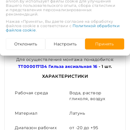
arvion.by использует файлы cookie для улучшения
выполнением соединения.
Вашего пользовательского опыта, сбора статистики
и представления персонализированных
рекомендаций.
Герметичность соединения обеспечивается за
Нажав «Принять», Вы даете согласие на обработку
счёт вдавливания материала трубы в проточки
файлов cookie в соответствии с
Политикой обработки
файлов cookie
.
штуцера корпуса, происходящее при
надвигании гильзы на штуцер корпуса.
Отклонить
Настроить
Принять
Внимание!!! Эта товарная позиция содержит
только фитинг.
Для осуществления монтажа понадобится:
ТТ000017134 Гильза аксиальная 16
- 1 шт.
ХАРАКТЕРИСТИКИ
Рабочая среда
Вода, раствор
гликоля, воздух
Материал
Латунь
Диапазон рабочих
от -20 до +95