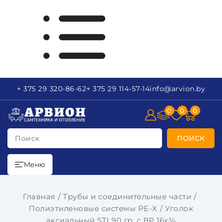
+ 375 29
320-86-62
+ 375 29
114-57-14
info
@arvion.by
0
0
0
Поиск
ПОИСК
Меню
Главная
Трубы и соединительные части
Полиэтиленовые системы PE-X
Уголок
аксиальный STI 90 гр. с ВР 16х¾