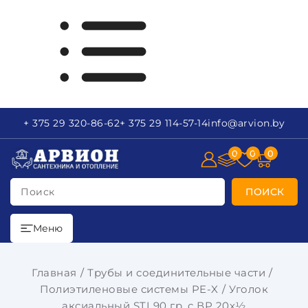
+ 375 29
320-86-62
+ 375 29
114-57-14
info
@arvion.by
0
0
0
Поиск
ПОИСК
Меню
Главная
Трубы и соединительные части
Полиэтиленовые системы PE-X
Уголок
аксиальный STI 90 гр. с ВР 20х½