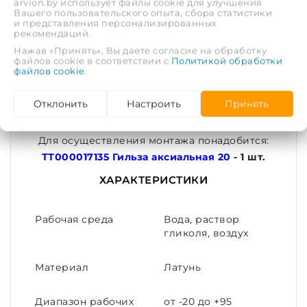
arvion.by использует файлы cookie для улучшения
выполнением соединения.
Вашего пользовательского опыта, сбора статистики
и представления персонализированных
рекомендаций.
Герметичность соединения обеспечивается за
Нажав «Принять», Вы даете согласие на обработку
счёт вдавливания материала трубы в проточки
файлов cookie в соответствии с
Политикой обработки
файлов cookie
.
штуцера корпуса, происходящее при
надвигании гильзы на штуцер корпуса.
Отклонить
Настроить
Принять
Внимание!!! Эта товарная позиция содержит
только фитинг.
Для осуществления монтажа понадобится:
ТТ000017135 Гильза аксиальная 20
- 1 шт.
ХАРАКТЕРИСТИКИ
Рабочая среда
Вода, раствор
гликоля, воздух
Материал
Латунь
Диапазон рабочих
от -20 до +95