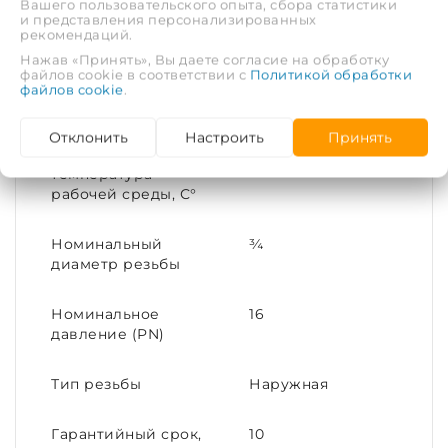
Вашего пользовательского опыта, сбора статистики
Диаметр условный
25
и представления персонализированных
(DN)
рекомендаций.
Нажав «Принять», Вы даете согласие на обработку
файлов cookie в соответствии с
Политикой обработки
Присоединительный
25х¾
файлов cookie
.
размер
Отклонить
Настроить
Принять
Максимальная
40
температура
рабочей среды, С°
Номинальный
¾
диаметр резьбы
Номинальное
16
давление (PN)
Тип резьбы
Наружная
Гарантийный срок,
10