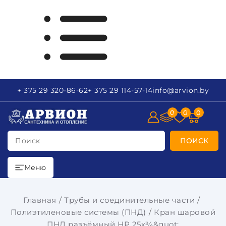
+ 375 29
320-86-62
+ 375 29
114-57-14
info
@arvion.by
0
0
0
Поиск
ПОИСК
Меню
Главная
Трубы и соединительные части
Полиэтиленовые системы (ПНД)
Кран шаровой
ПНД разъёмный НР 25х¾&quot;