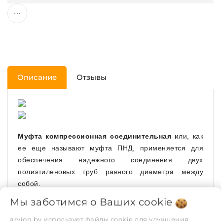
Описание
Отзывы
Муфта компрессионная соединительная
или, как
ее еще называют муфта ПНД, применяется для
обеспечения надежного соединения двух
полиэтиленовых труб равного диаметра между
собой.
Мы заботимся о Ваших
cookie
Используется при строительстве систем питьевого
или технического водоснабжения, систем напорной
arvion.by использует файлы cookie для улучшения