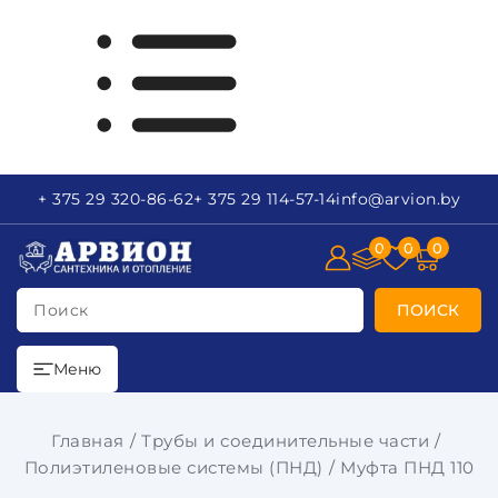
+ 375 29
320-86-62
+ 375 29
114-57-14
info
@arvion.by
0
0
0
Поиск
ПОИСК
Меню
Главная
Трубы и соединительные части
Полиэтиленовые системы (ПНД)
Муфта ПНД 110