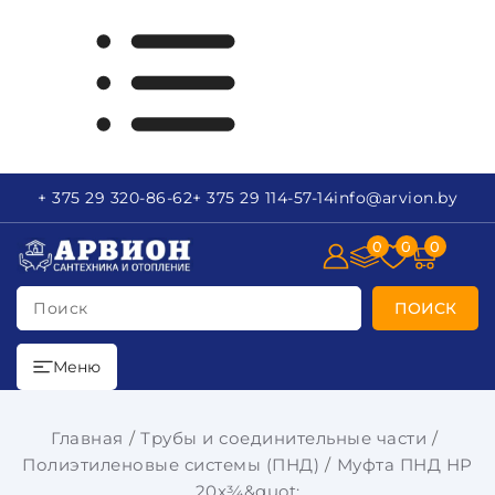
+ 375 29
320-86-62
+ 375 29
114-57-14
info
@arvion.by
0
0
0
Поиск
ПОИСК
Меню
Главная
Трубы и соединительные части
Полиэтиленовые системы (ПНД)
Муфта ПНД НР
20х¾&quot;