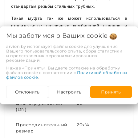
стандартам резьбы стальных трубных.
Такая муфта так же может использоваться в
строительстве различных комбинаций отводов и
разветвлений с применением других
Мы заботимся о Ваших
cookie
компрессионных ПНД фитингов. Материал муфты -
arvion.by использует файлы cookie для улучшения
полипропилен.
Вашего пользовательского опыта, сбора статистики
и представления персонализированных
рекомендаций.
Нажав «Принять», Вы даете согласие на обработку
ХАРАКТЕРИСТИКИ
файлов cookie в соответствии с
Политикой обработки
файлов cookie
.
Рабочая среда
Холодная вода
Отклонить
Настроить
Принять
Диаметр условный
20
(DN)
Присоединительный
20х¾
размер