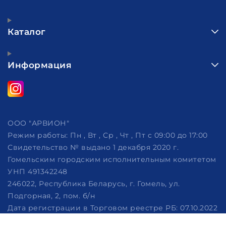
Каталог
Информация
ООО "АРВИОН"
Режим работы:
Пн , Вт , Ср , Чт , Пт c 09:00 до 17:00
Свидетельство № выдано 1 декабря 2020 г.
Гомельским городским исполнительным комитетом
УНП 491342248
246022, Республика Беларусь, г. Гомель, ул.
Подгорная, 2, пом. б/н
Дата регистрации в Торговом реестре РБ: 07.10.2022
Рассмотрение обращений потребителей, телефон