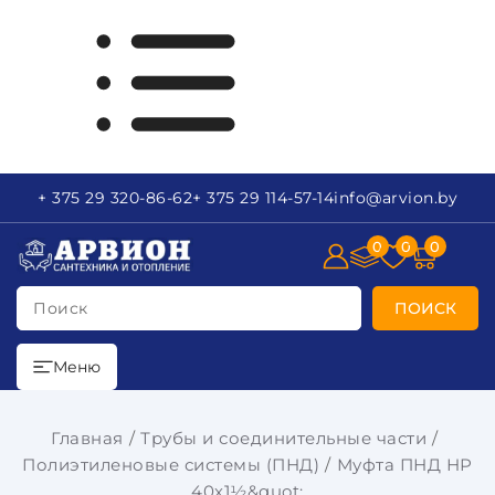
+ 375 29
320-86-62
+ 375 29
114-57-14
info
@arvion.by
0
0
0
Поиск
ПОИСК
Меню
Главная
Трубы и соединительные части
Полиэтиленовые системы (ПНД)
Муфта ПНД НР
40х1½&quot;