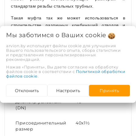
стандартам резьбы стальных трубных.
Такая муфта так же может использоваться в
строительстве различных комбинаций отводов и
разветвлений с применением других
Мы заботимся о Ваших
cookie
компрессионных ПНД фитингов. Материал муфты -
arvion.by использует файлы cookie для улучшения
полипропилен.
Вашего пользовательского опыта, сбора статистики
и представления персонализированных
рекомендаций.
Нажав «Принять», Вы даете согласие на обработку
ХАРАКТЕРИСТИКИ
файлов cookie в соответствии с
Политикой обработки
файлов cookie
.
Рабочая среда
Холодная вода
Отклонить
Настроить
Принять
Диаметр условный
40
(DN)
Присоединительный
40х1½
размер