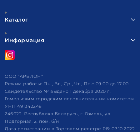
Каталог
Информация
ООО "АРВИОН"
Режим работы:
Пн , Вт , Ср , Чт , Пт c 09:00 до 17:00
Свидетельство № выдано 1 декабря 2020 г.
Гомельским городским исполнительным комитетом
УНП 491342248
246022, Республика Беларусь, г. Гомель, ул.
Подгорная, 2, пом. б/н
Дата регистрации в Торговом реестре РБ: 07.10.2022
Рассмотрение обращений потребителей, телефон